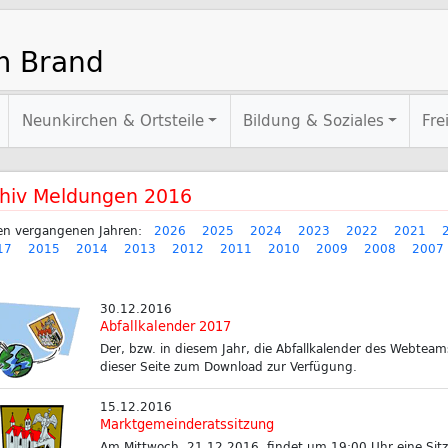
m Brand
Neunkirchen & Ortsteile
Bildung & Soziales
Fre
hiv Meldungen 2016
en vergangenen Jahren:
2026
2025
2024
2023
2022
2021
17
2015
2014
2013
2012
2011
2010
2009
2008
2007
30.12.2016
Abfallkalender 2017
Der, bzw. in diesem Jahr, die Abfallkalender des Webteam
dieser Seite zum Download zur Verfügung.
15.12.2016
Marktgemeinderatssitzung
Am Mittwoch, 21.12.2016, findet um 19:00 Uhr eine Sit