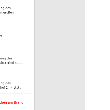
ung des
im großen
r.
zung des
osterhof statt.
ung des
of 2 - 4 statt.
rchen am Brand