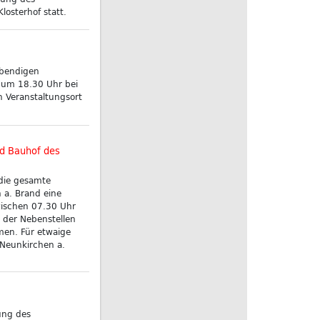
osterhof statt.
ebendigen
t um 18.30 Uhr bei
 Veranstaltungsort
nd Bauhof des
die gesamte
 a. Brand eine
zwischen 07.30 Uhr
 der Nebenstellen
en. Für etwaige
 Neunkirchen a.
ung des