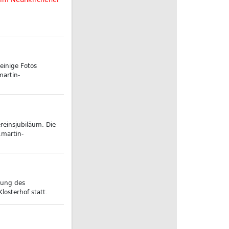
einige Fotos
martin-
einsjubiläum. Die
.martin-
zung des
osterhof statt.