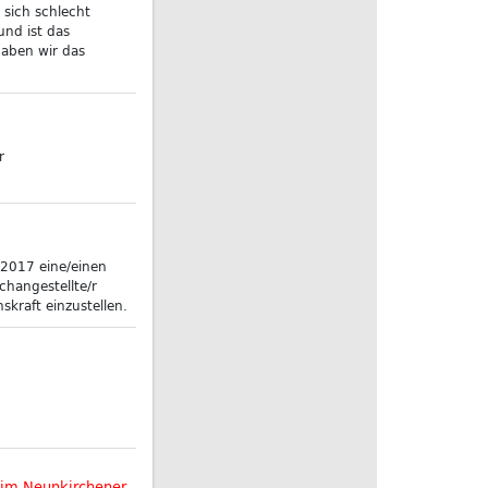
 sich schlecht
und ist das
haben wir das
r
.2017 eine/einen
hangestellte/r
kraft einzustellen.
 im Neunkirchener