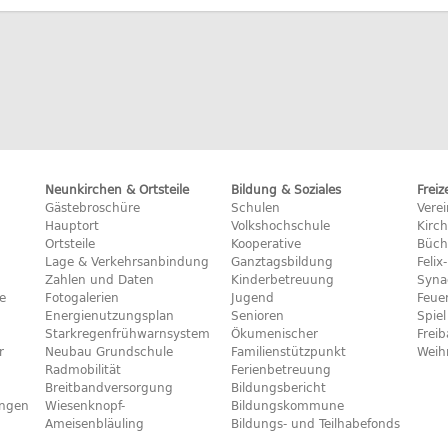
Neunkirchen & Ortsteile
Bildung & Soziales
Freiz
Gästebroschüre
Schulen
Vere
Hauptort
Volkshochschule
Kirc
Ortsteile
Kooperative
Büch
Lage & Verkehrsanbindung
Ganztagsbildung
Feli
Zahlen und Daten
Kinderbetreuung
Syna
e
Fotogalerien
Jugend
Feue
Energienutzungsplan
Senioren
Spiel
Starkregenfrühwarnsystem
Ökumenischer
Frei
r
Neubau Grundschule
Familienstützpunkt
Weih
Radmobilität
Ferienbetreuung
Breitbandversorgung
Bildungsbericht
ngen
Wiesenknopf-
Bildungskommune
Ameisenbläuling
Bildungs- und Teilhabefonds