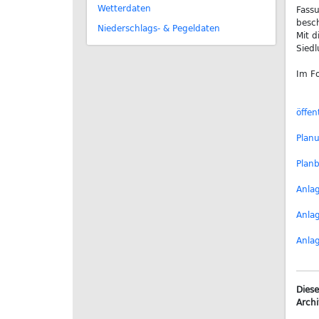
Wetterdaten
Fass
besch
Niederschlags- & Pegeldaten
Mit d
Siedl
Im Fo
öffe
Plan
Plan
Anla
Anla
Anla
Diese
Archi