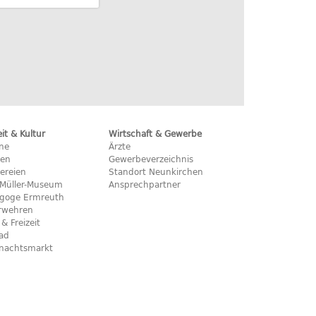
eit & Kultur
Wirtschaft & Gewerbe
ine
Ärzte
hen
Gewerbeverzeichnis
ereien
Standort Neunkirchen
x-Müller-Museum
Ansprechpartner
goge Ermreuth
rwehren
 & Freizeit
bad
nachtsmarkt