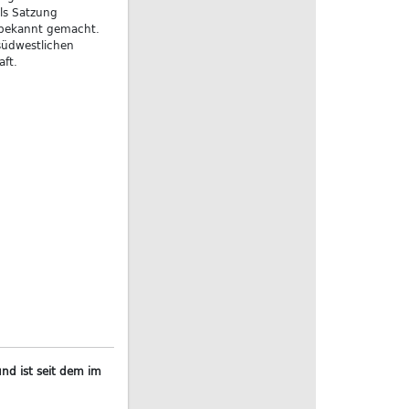
ls Satzung
h bekannt gemacht.
südwestlichen
ft.
nd ist seit dem im