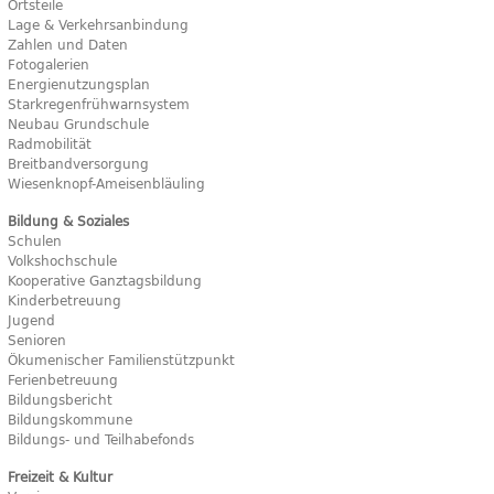
Ortsteile
Lage & Verkehrsanbindung
Zahlen und Daten
Fotogalerien
Energienutzungsplan
Starkregenfrühwarnsystem
Neubau Grundschule
Radmobilität
Breitbandversorgung
Wiesenknopf-Ameisenbläuling
Bildung & Soziales
Schulen
Volkshochschule
Kooperative Ganztagsbildung
Kinderbetreuung
Jugend
Senioren
Ökumenischer Familienstützpunkt
Ferienbetreuung
Bildungsbericht
Bildungskommune
Bildungs- und Teilhabefonds
Freizeit & Kultur