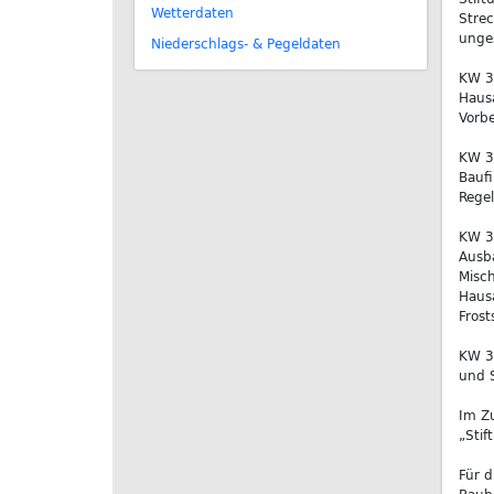
Wetterdaten
Strec
unges
Niederschlags- & Pegeldaten
KW 30
Hausa
Vorbe
KW 32
Baufi
Rege
KW 34
Ausba
Misc
Hausa
Frost
KW 39
und 
Im Zu
„Sti
Für 