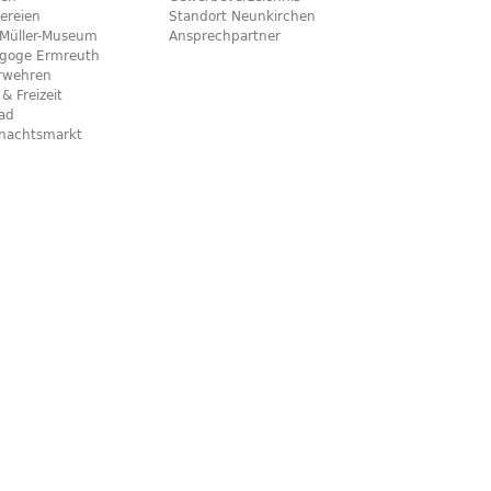
ereien
Standort Neunkirchen
x-Müller-Museum
Ansprechpartner
goge Ermreuth
rwehren
 & Freizeit
bad
nachtsmarkt