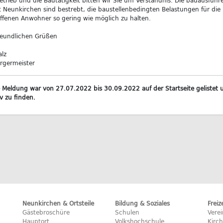
trieb und die Bautätigkeit bitten wir Sie um Verständnis. Die bauausführ
 Neunkirchen sind bestrebt, die baustellenbedingten Belastungen für die
ffenen Anwohner so gering wie möglich zu halten.
reundlichen Grüßen
lz
rgermeister
 Meldung war von 27.07.2022 bis 30.09.2022 auf der Startseite gelistet u
v zu finden.
Neunkirchen & Ortsteile
Bildung & Soziales
Freiz
Gästebroschüre
Schulen
Vere
Hauptort
Volkshochschule
Kirc