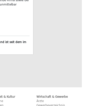
ende Firma sowie der
 unmittelbar
nd ist seit dem im
eit & Kultur
Wirtschaft & Gewerbe
ine
Ärzte
hen
Gewerbeverzeichnis