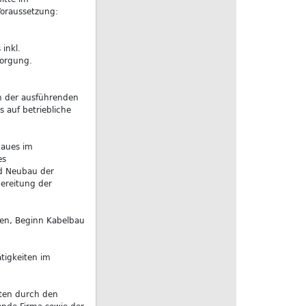
Voraussetzung:
inkl.
sorgung.
en der ausführenden
 auf betriebliche
baues im
es
d Neubau der
bereitung der
ten, Beginn Kabelbau
tigkeiten im
ten durch den