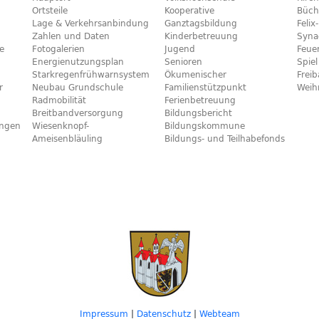
Ortsteile
Kooperative
Büch
Lage & Verkehrsanbindung
Ganztagsbildung
Feli
Zahlen und Daten
Kinderbetreuung
Syna
e
Fotogalerien
Jugend
Feue
Energienutzungsplan
Senioren
Spiel
Starkregenfrühwarnsystem
Ökumenischer
Frei
r
Neubau Grundschule
Familienstützpunkt
Weih
Radmobilität
Ferienbetreuung
Breitbandversorgung
Bildungsbericht
ngen
Wiesenknopf-
Bildungskommune
Ameisenbläuling
Bildungs- und Teilhabefonds
Impressum
|
Datenschutz
|
Webteam