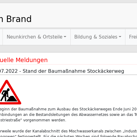
m Brand
Neunkirchen & Ortsteile
Bildung & Soziales
Fre
uelle Meldungen
07.2022 - Stand der Baumaßnahme Stockäckerweg
Beginn der Baumaßnahme zum Ausbau des Stockäckerweges Ende Juni 202
nbindungen an die Bestandsleitungen des Abwassernetzes sowie an das Tr
ustriestraße“ vorgenommen werden.
erweile wurde der Kanalabschnitt des Mischwasserkanals zwischen „Indust
ungsweg“ fertiggestellt. Für die nächsten Wochen sind folgende Bauabschn