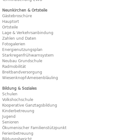
Neunkirchen & Ortsteile
Gästebroschüre
Hauptort
Ortsteile
Lage & Verkehrsanbindung
Zahlen und Daten
Fotogalerien
Energienutzungsplan
Starkregenfrühwarnsystem
Neubau Grundschule
Radmobilität
Breitbandversorgung
Wiesenknopf-Ameisenbläuling
Bildung & Soziales
Schulen
Volkshochschule
Kooperative Ganztagsbildung
Kinderbetreuung
Jugend
Senioren
Ökumenischer Familienstützpunkt
Ferienbetreuung
Bildungsbericht