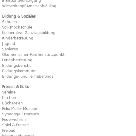
Breitbandversorgung
Wiesenknopf-Ameisenbläuling
Bildung & Soziales
Schulen
Volkshochschule
Kooperative Ganztagsbildung
Kinderbetreuung
Jugend
Senioren
Ökumenischer Familienstützpunkt
Ferienbetreuung
Bildungsbericht
Bildungskommune
Bildungs- und Teilhabefonds
Freizeit & Kultur
Vereine
Kirchen
Büchereien
Felix-Müller-Museum
Synagoge Ermreuth
Feuerwehren
Spiel & Freizeit
Freibad
Weihnachtsmarkt