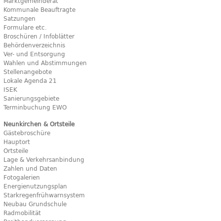
Marktgemeinderat
Kommunale Beauftragte
Satzungen
Formulare etc.
Broschüren / Infoblätter
Behördenverzeichnis
Ver- und Entsorgung
Wahlen und Abstimmungen
Stellenangebote
Lokale Agenda 21
ISEK
Sanierungsgebiete
Terminbuchung EWO
Neunkirchen & Ortsteile
Gästebroschüre
Hauptort
Ortsteile
Lage & Verkehrsanbindung
Zahlen und Daten
Fotogalerien
Energienutzungsplan
Starkregenfrühwarnsystem
Neubau Grundschule
Radmobilität