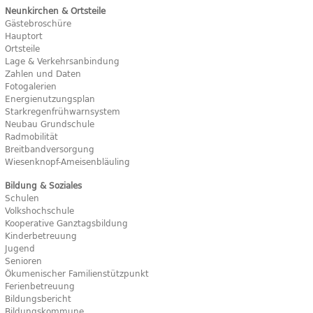
Neunkirchen & Ortsteile
Gästebroschüre
Hauptort
Ortsteile
Lage & Verkehrsanbindung
Zahlen und Daten
Fotogalerien
Energienutzungsplan
Starkregenfrühwarnsystem
Neubau Grundschule
Radmobilität
Breitbandversorgung
Wiesenknopf-Ameisenbläuling
Bildung & Soziales
Schulen
Volkshochschule
Kooperative Ganztagsbildung
Kinderbetreuung
Jugend
Senioren
Ökumenischer Familienstützpunkt
Ferienbetreuung
Bildungsbericht
Bildungskommune