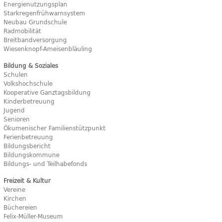
Energienutzungsplan
Starkregenfrühwarnsystem
Neubau Grundschule
Radmobilität
Breitbandversorgung
Wiesenknopf-Ameisenbläuling
Bildung & Soziales
Schulen
Volkshochschule
Kooperative Ganztagsbildung
Kinderbetreuung
Jugend
Senioren
Ökumenischer Familienstützpunkt
Ferienbetreuung
Bildungsbericht
Bildungskommune
Bildungs- und Teilhabefonds
Freizeit & Kultur
Vereine
Kirchen
Büchereien
Felix-Müller-Museum