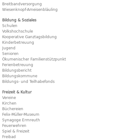
Breitbandversorgung
Wiesenknopf-Ameisenbläuling
Bildung & Soziales
Schulen
Volkshochschule
Kooperative Ganztagsbildung
Kinderbetreuung
Jugend
Senioren
Ökumenischer Familienstützpunkt
Ferienbetreuung
Bildungsbericht
Bildungskommune
Bildungs- und Teilhabefonds
Freizeit & Kultur
Vereine
Kirchen
Büchereien
Felix-Müller-Museum
Synagoge Ermreuth
Feuerwehren
Spiel & Freizeit
Freibad