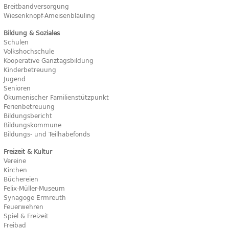
Breitbandversorgung
Wiesenknopf-Ameisenbläuling
Bildung & Soziales
Schulen
Volkshochschule
Kooperative Ganztagsbildung
Kinderbetreuung
Jugend
Senioren
Ökumenischer Familienstützpunkt
Ferienbetreuung
Bildungsbericht
Bildungskommune
Bildungs- und Teilhabefonds
Freizeit & Kultur
Vereine
Kirchen
Büchereien
Felix-Müller-Museum
Synagoge Ermreuth
Feuerwehren
Spiel & Freizeit
Freibad