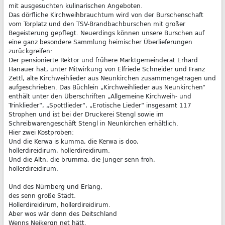
mit ausgesuchten kulinarischen Angeboten.
Das dörfliche Kirchweihbrauchtum wird von der Burschenschaft
vom Torplatz und den TSV-Brandbachburschen mit großer
Begeisterung gepflegt. Neuerdings können unsere Burschen auf
eine ganz besondere Sammlung heimischer Überlieferungen
zurückgreifen:
Der pensionierte Rektor und frühere Marktgemeinderat Erhard
Hanauer hat, unter Mitwirkung von Elfriede Schneider und Franz
Zettl, alte Kirchweihlieder aus Neunkirchen zusammengetragen und
aufgeschrieben. Das Büchlein „Kirchweihlieder aus Neunkirchen“
enthält unter den Überschriften „Allgemeine Kirchweih- und
Trinklieder“, „Spottlieder“, „Erotische Lieder“ insgesamt 117
Strophen und ist bei der Druckerei Stengl sowie im
Schreibwarengeschäft Stengl in Neunkirchen erhältlich.
Hier zwei Kostproben:
Und die Kerwa is kumma, die Kerwa is doo,
hollerdireidirum, hollerdireidirum.
Und die Altn, die brumma, die Junger senn froh,
hollerdireidirum.
Und des Nürnberg und Erlang,
des senn große Städt.
Hollerdireidirum, hollerdireidirum.
Aber wos wär denn des Deitschland
Wenns Neikergn net hätt.