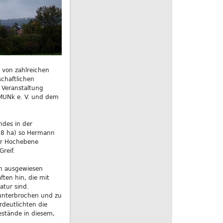
 von zahlreichen
chaftlichen
 Veranstaltung
 MUNk e. V. und dem
des in der
 18 ha) so Hermann
er Hochebene
reif.
on ausgewiesen
ten hin, die mit
atur sind.
 unterbrochen und zu
rdeutlichten die
bestände in diesem,