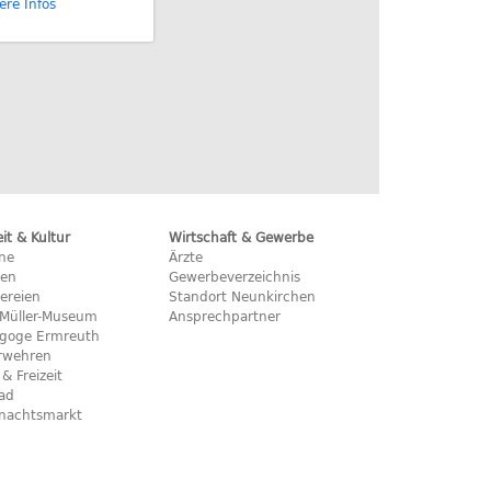
ere Infos
eit & Kultur
Wirtschaft & Gewerbe
ine
Ärzte
hen
Gewerbeverzeichnis
ereien
Standort Neunkirchen
x-Müller-Museum
Ansprechpartner
goge Ermreuth
rwehren
 & Freizeit
bad
nachtsmarkt