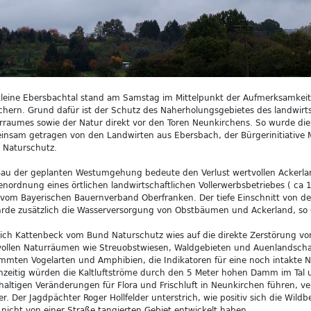
leine Ebersbachtal stand am Samstag im Mittelpunkt der Aufmerksamkeit
hern. Grund dafür ist der Schutz des Naherholungsgebietes des landwirts
rraumes sowie der Natur direkt vor den Toren Neunkirchens. So wurde die
nsam getragen von den Landwirten aus Ebersbach, der Bürgerinitiative
 Naturschutz.
au der geplanten Westumgehung bedeute den Verlust wertvollen Ackerlan
nordnung eines örtlichen landwirtschaftlichen Vollerwerbsbetriebes ( ca
 vom Bayerischen Bauernverband Oberfranken. Der tiefe Einschnitt von d
rde zusätzlich die Wasserversorgung von Obstbäumen und Ackerland, so G
ich Kattenbeck vom Bund Naturschutz wies auf die direkte Zerstörung v
ollen Naturräumen wie Streuobstwiesen, Waldgebieten und Auenlandschaf
mmten Vogelarten und Amphibien, die Indikatoren für eine noch intakte N
hzeitig würden die Kaltluftströme durch den 5 Meter hohen Damm im Tal
altigen Veränderungen für Flora und Frischluft in Neunkirchen führen, ve
r. Der Jagdpächter Roger Hollfelder unterstrich, wie positiv sich die Wild
nicht von einer Straße tangierten Gebiet entwickelt haben.