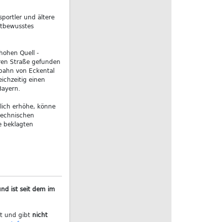
sportler und ältere
ltbewusstes
ohen Quell -
eren Straße gefunden
tbahn von Eckental
ichzeitig einen
Bayern.
ich erhöhe, könne
technischen
e beklagten
nd ist seit dem im
ht und gibt
nicht