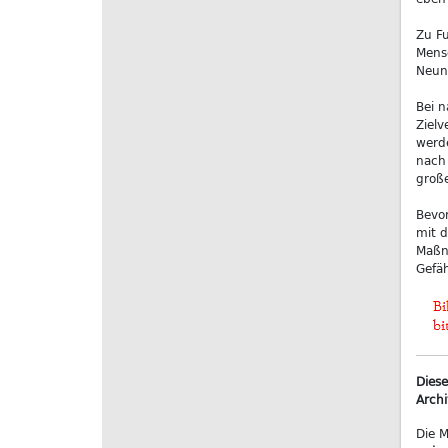
Zu Fu
Mens
Neunk
Bei 
Zielv
werde
nach 
große
Bevo
mit d
Maßna
Gefäh
Diese
Archi
Die M