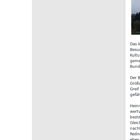
Das k
Besuc
Kultu
gemei
Bund
Der B
Größe
Greif
gefäh
Heinr
wertv
besti
Gleic
nachh
Redne
eben 