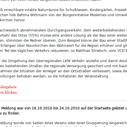
ß erreichbare intakte Naturräume für Schulklassen, Kindergärten, Freizeit
chen hob Bettina Wittmann von der Bürgerinitiative Modernes und Umwe
irchen hervor.
nachweislich abnehmendem Durchgangsverkehr, dem weiterbestehenden h
erkehr des Ortes (55%) müsse eine andere Lösung als der Bau einer weit
n, stimmten die Redner überein. Zum Beispiel könne der Bau einer Stad
Erlangen über Neunkirchen den Wohnwert für die Region erhöhen und gle
n Teil des täglichen Verkehrs reduzieren, so Matthias Striebich, vom VCD 
r die Umgehung den überregionalen LKW Verkehr anziehe und damit deutl
en bestehenden Straßen die regionale Versorgung gesichert und mit bau
hmen die Situation der Anlieger an den Ortsstraßen verbessert, sowie di
rdungen behoben werden, so die Initiatoren der Veranstaltung .
 Meldung war von 16.10.2010 bis 24.10.2010 auf der Startseite gelistet u
v zu finden.
eldung wurde von Seiten eines Vereins oder einer Gruppierung eingereic