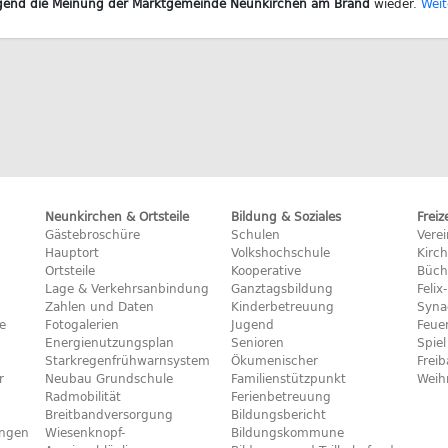
gend die Meinung der Marktgemeinde Neunkirchen am Brand
wieder.
Weit
Neunkirchen & Ortsteile
Bildung & Soziales
Freiz
Gästebroschüre
Schulen
Vere
Hauptort
Volkshochschule
Kirc
Ortsteile
Kooperative
Büch
Lage & Verkehrsanbindung
Ganztagsbildung
Feli
Zahlen und Daten
Kinderbetreuung
Syna
e
Fotogalerien
Jugend
Feue
Energienutzungsplan
Senioren
Spiel
Starkregenfrühwarnsystem
Ökumenischer
Frei
r
Neubau Grundschule
Familienstützpunkt
Weih
Radmobilität
Ferienbetreuung
Breitbandversorgung
Bildungsbericht
ngen
Wiesenknopf-
Bildungskommune