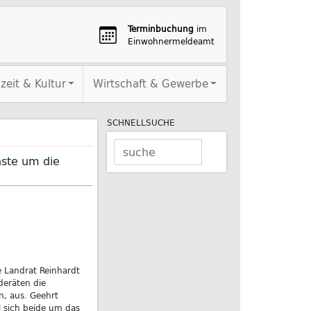
Terminbuchung
im
Einwohnermeldeamt
izeit & Kultur
Wirtschaft & Gewerbe
SCHNELLSUCHE
ste um die
e Landrat Reinhardt
eräten die
, aus. Geehrt
l sich beide um das