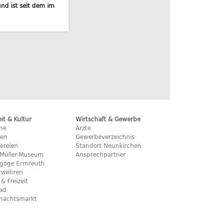
nd ist seit dem im
eit & Kultur
Wirtschaft & Gewerbe
ine
Ärzte
hen
Gewerbeverzeichnis
ereien
Standort Neunkirchen
x-Müller-Museum
Ansprechpartner
goge Ermreuth
rwehren
 & Freizeit
bad
nachtsmarkt