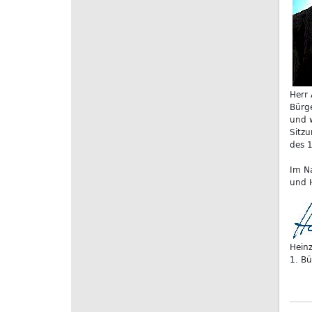
Herr 
Bürge
und w
Sitzu
des 1
Im N
und 
Heinz
1. Bü