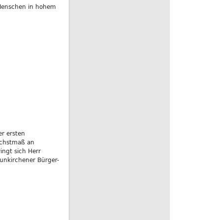
 Menschen in hohem
er ersten
öchstmaß an
ngt sich Herr
eunkirchener Bürger-