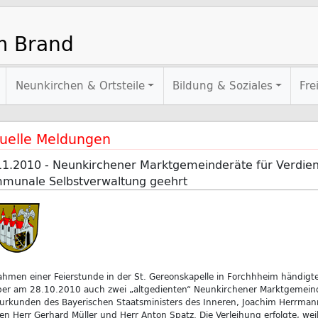
m Brand
Neunkirchen & Ortsteile
Bildung & Soziales
Fre
uelle Meldungen
11.2010 - Neunkirchener Marktgemeinderäte für Verdien
munale Selbstverwaltung geehrt
hmen einer Feierstunde in der St. Gereonskapelle in Forchhheim händigt
ber am 28.10.2010 auch zwei „altgedienten“ Neunkirchener Marktgemeind
rkunden des Bayerischen Staatsministers des Inneren, Joachim Herrmann
n Herr Gerhard Müller und Herr Anton Spatz. Die Verleihung erfolgte, wei