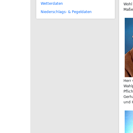
Wetterdaten
Wohl
Maße
Niederschlags- & Pegeldaten
Herr 
Wahlp
Pfli
Gerha
und H