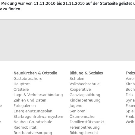
 Meldung war von 11.11.2010 bis 21.11.2010 auf der Startseite gelistet u
v zu finden.
Neunkirchen & Ortsteile
Bildung & Soziales
Freiz
Gästebroschüre
Schulen
Vere
Hauptort
Volkshochschule
Kirc
Ortsteile
Kooperative
Büch
Lage & Verkehrsanbindung
Ganztagsbildung
Feli
Zahlen und Daten
Kinderbetreuung
Syna
e
Fotogalerien
Jugend
Feue
Energienutzungsplan
Senioren
Spiel
Starkregenfrühwarnsystem
Ökumenischer
Frei
r
Neubau Grundschule
Familienstützpunkt
Weih
Radmobilität
Ferienbetreuung
Breitbandversorgung
Bildungsbericht