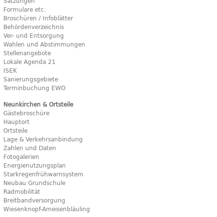
Satzungen
Formulare etc.
Broschüren / Infoblätter
Behördenverzeichnis
Ver- und Entsorgung
Wahlen und Abstimmungen
Stellenangebote
Lokale Agenda 21
ISEK
Sanierungsgebiete
Terminbuchung EWO
Neunkirchen & Ortsteile
Gästebroschüre
Hauptort
Ortsteile
Lage & Verkehrsanbindung
Zahlen und Daten
Fotogalerien
Energienutzungsplan
Starkregenfrühwarnsystem
Neubau Grundschule
Radmobilität
Breitbandversorgung
Wiesenknopf-Ameisenbläuling