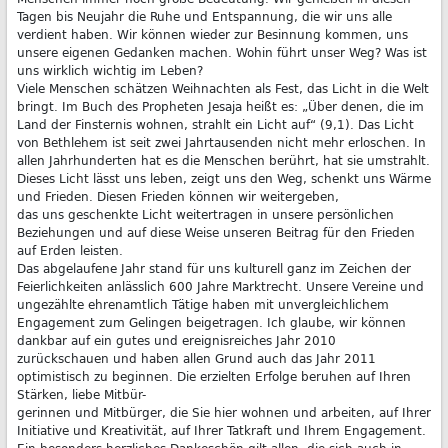
Tagen bis Neujahr die Ruhe und Entspannung, die wir uns alle
verdient haben. Wir können wieder zur Besinnung kommen, uns
unsere eigenen Gedanken machen. Wohin führt unser Weg? Was ist
uns wirklich wichtig im Leben?
Viele Menschen schätzen Weihnachten als Fest, das Licht in die Welt
bringt. Im Buch des Propheten Jesaja heißt es: „Über denen, die im
Land der Finsternis wohnen, strahlt ein Licht auf“ (9,1). Das Licht
von Bethlehem ist seit zwei Jahrtausenden nicht mehr erloschen. In
allen Jahrhunderten hat es die Menschen berührt, hat sie umstrahlt.
Dieses Licht lässt uns leben, zeigt uns den Weg, schenkt uns Wärme
und Frieden. Diesen Frieden können wir weitergeben,
das uns geschenkte Licht weitertragen in unsere persönlichen
Beziehungen und auf diese Weise unseren Beitrag für den Frieden
auf Erden leisten.
Das abgelaufene Jahr stand für uns kulturell ganz im Zeichen der
Feierlichkeiten anlässlich 600 Jahre Marktrecht. Unsere Vereine und
ungezählte ehrenamtlich Tätige haben mit unvergleichlichem
Engagement zum Gelingen beigetragen. Ich glaube, wir können
dankbar auf ein gutes und ereignisreiches Jahr 2010
zurückschauen und haben allen Grund auch das Jahr 2011
optimistisch zu beginnen. Die erzielten Erfolge beruhen auf Ihren
Stärken, liebe Mitbür-
gerinnen und Mitbürger, die Sie hier wohnen und arbeiten, auf Ihrer
Initiative und Kreativität, auf Ihrer Tatkraft und Ihrem Engagement.