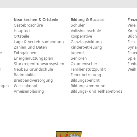
Neunkirchen & Ortsteile
Bildung & Soziales
Freiz
Gästebroschüre
Schulen
Vere
Hauptort
Volkshochschule
Kirc
Ortsteile
Kooperative
Büch
Lage & Verkehrsanbindung
Ganztagsbildung
Feli
Zahlen und Daten
Kinderbetreuung
Syna
e
Fotogalerien
Jugend
Feue
Energienutzungsplan
Senioren
Spiel
Starkregenfrühwarnsystem
Ökumenischer
Frei
r
Neubau Grundschule
Familienstützpunkt
Weih
Radmobilität
Ferienbetreuung
Breitbandversorgung
Bildungsbericht
ngen
Wiesenknopf-
Bildungskommune
Ameisenbläuling
Bildungs- und Teilhabefonds