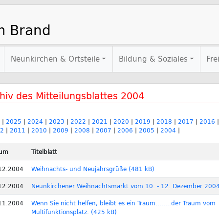
m Brand
Neunkirchen & Ortsteile
Bildung & Soziales
Fre
hiv des Mitteilungsblattes 2004
|
2025
|
2024
|
2023
|
2022
|
2021
|
2020
|
2019
|
2018
|
2017
|
2016
2
|
2011
|
2010
|
2009
|
2008
|
2007
|
2006
|
2005
|
2004
|
tum
Titelblatt
12.2004
Weihnachts- und Neujahrsgrüße (481 kB)
12.2004
Neunkirchener Weihnachtsmarkt vom 10. - 12. Dezember 2004
11.2004
Wenn Sie nicht helfen, bleibt es ein Traum........der Traum vom
Multifunktionsplatz. (425 kB)