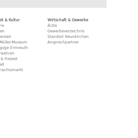
eit & Kultur
Wirtschaft & Gewerbe
ine
Ärzte
hen
Gewerbeverzeichnis
ereien
Standort Neunkirchen
x-Müller-Museum
Ansprechpartner
goge Ermreuth
rwehren
 & Freizeit
bad
nachtsmarkt