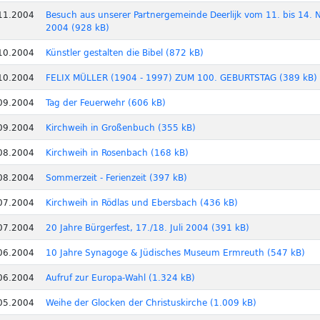
11.2004
Besuch aus unserer Partnergemeinde Deerlijk vom 11. bis 14.
2004 (928 kB)
10.2004
Künstler gestalten die Bibel (872 kB)
10.2004
FELIX MÜLLER (1904 - 1997) ZUM 100. GEBURTSTAG (389 kB)
09.2004
Tag der Feuerwehr (606 kB)
09.2004
Kirchweih in Großenbuch (355 kB)
08.2004
Kirchweih in Rosenbach (168 kB)
08.2004
Sommerzeit - Ferienzeit (397 kB)
07.2004
Kirchweih in Rödlas und Ebersbach (436 kB)
07.2004
20 Jahre Bürgerfest, 17./18. Juli 2004 (391 kB)
06.2004
10 Jahre Synagoge & Jüdisches Museum Ermreuth (547 kB)
06.2004
Aufruf zur Europa-Wahl (1.324 kB)
05.2004
Weihe der Glocken der Christuskirche (1.009 kB)