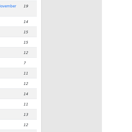
 November
19
14
15
15
12
7
11
12
14
11
13
12