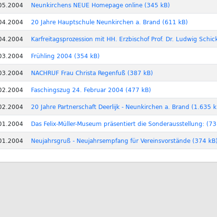
05.2004
Neunkirchens NEUE Homepage online (345 kB)
04.2004
20 Jahre Hauptschule Neunkirchen a. Brand (611 kB)
04.2004
Karfreitagsprozession mit HH. Erzbischof Prof. Dr. Ludwig Schic
03.2004
Frühling 2004 (354 kB)
03.2004
NACHRUF Frau Christa Regenfuß (387 kB)
02.2004
Faschingszug 24. Februar 2004 (477 kB)
02.2004
20 Jahre Partnerschaft Deerlijk - Neunkirchen a. Brand (1.635 k
01.2004
Das Felix-Müller-Museum präsentiert die Sonderausstellung: (73
01.2004
Neujahrsgruß - Neujahrsempfang für Vereinsvorstände (374 kB