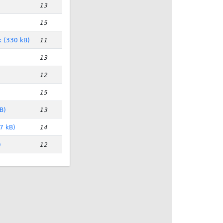
13
15
k (330 kB)
11
13
12
15
B)
13
7 kB)
14
)
12