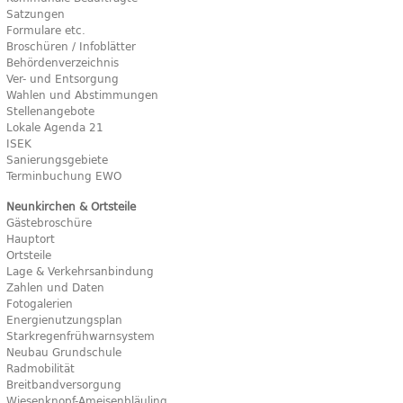
Satzungen
Formulare etc.
Broschüren / Infoblätter
Behördenverzeichnis
Ver- und Entsorgung
Wahlen und Abstimmungen
Stellenangebote
Lokale Agenda 21
ISEK
Sanierungsgebiete
Terminbuchung EWO
Neunkirchen & Ortsteile
Gästebroschüre
Hauptort
Ortsteile
Lage & Verkehrsanbindung
Zahlen und Daten
Fotogalerien
Energienutzungsplan
Starkregenfrühwarnsystem
Neubau Grundschule
Radmobilität
Breitbandversorgung
Wiesenknopf-Ameisenbläuling