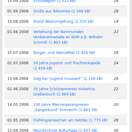
15.09.2008
Schulbeginn (2.522 kB)
26
01.09.2008
Grüße aus Totkomlos (2.548 kB)
28
15.08.2008
Stand Westumgehung (2.319 kB)
19
01.08.2008
Verleihung der Kommunalen
22
Verdienstmedaille an BGM a.D. Wilhelm
Schmitt (1.803 kB)
15.07.2008
Bürger- und Heimatfest (2.920 kB)
28
01.07.2008
50 Jahre Jugend- und Trachtenkapelle
24
(2.459 kB)
15.06.2008
Sieg bei "Jugend musiziert" (2.168 kB)
28
01.06.2008
50 Jahre Schützenverein Hubertus
22
Großenbuch (2.869 kB)
14.05.2008
100 Jahre Männergesangverein
20
„Sängerbund“ Ermreuth (1.661 kB)
01.05.2008
Frühlingserwachen am Hetzlas (1.775 kB)
28
15.04.2008
Neunkirchner Kulturtage (2.633 kB)
30