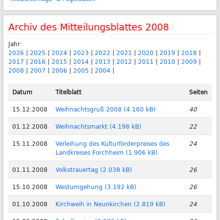
Archiv des Mitteilungsblattes 2008
Jahr:
2026
|
2025
|
2024
|
2023
|
2022
|
2021
|
2020
|
2019
|
2018
|
2017
|
2016
|
2015
|
2014
|
2013
|
2012
|
2011
|
2010
|
2009
|
2008
|
2007
|
2006
|
2005
|
2004
|
Datum
Titelblatt
Seiten
15.12.2008
Weihnachtsgruß 2008 (4.160 kB)
40
01.12.2008
Weihnachtsmarkt (4.198 kB)
22
15.11.2008
Verleihung des Kulturförderpreises des
24
Landkreises Forchheim (1.906 kB)
01.11.2008
Volkstrauertag (2.038 kB)
26
15.10.2008
Westumgehung (3.192 kB)
26
01.10.2008
Kirchweih in Neunkirchen (2.819 kB)
24