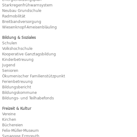
Starkregenfrühwarnsystem
Neubau Grundschule
Radmobilität
Breitbandversorgung
Wiesenknopf-Ameisenbläuling
Bildung & Soziales
Schulen
Volkshochschule
Kooperative Ganztagsbildung
Kinderbetreuung
Jugend
Senioren
Ökumenischer Familienstützpunkt
Ferienbetreuung
Bildungsbericht
Bildungskommune
Bildungs- und Teilhabefonds
Freizeit & Kultur
Vereine
Kirchen
Büchereien
Felix-Müller-Museum
Synagoge Ermreuth