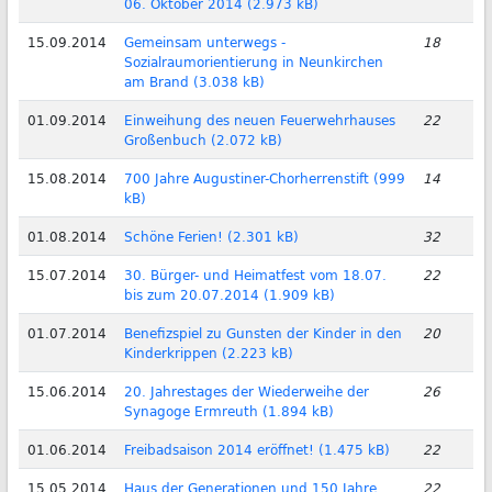
06. Oktober 2014 (2.973 kB)
15.09.2014
Gemeinsam unterwegs -
18
Sozialraumorientierung in Neunkirchen
am Brand (3.038 kB)
01.09.2014
Einweihung des neuen Feuerwehrhauses
22
Großenbuch (2.072 kB)
15.08.2014
700 Jahre Augustiner-Chorherrenstift (999
14
kB)
01.08.2014
Schöne Ferien! (2.301 kB)
32
15.07.2014
30. Bürger- und Heimatfest vom 18.07.
22
bis zum 20.07.2014 (1.909 kB)
01.07.2014
Benefizspiel zu Gunsten der Kinder in den
20
Kinderkrippen (2.223 kB)
15.06.2014
20. Jahrestages der Wiederweihe der
26
Synagoge Ermreuth (1.894 kB)
01.06.2014
Freibadsaison 2014 eröffnet! (1.475 kB)
22
15.05.2014
Haus der Generationen und 150 Jahre
22