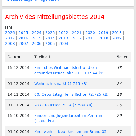
Archiv des Mitteilungsblattes 2014
Jahr:
2026
|
2025
|
2024
|
2023
|
2022
|
2021
|
2020
|
2019
|
2018
|
2017
|
2016
|
2015
|
2014
|
2013
|
2012
|
2011
|
2010
|
2009
|
2008
|
2007
|
2006
|
2005
|
2004
|
Datum
Titelblatt
Seiten
15.12.2014
Ein frohes Weihnachtsfest und ein
38
gesundes Neues Jahr 2015 (9.944 kB)
01.12.2014
Weihnachtsmarkt (3.753 kB)
24
14.11.2014
60. Geburtstag Heinz Richter (2.725 kB)
18
01.11.2014
Volkstrauertag 2014 (3.580 kB)
26
15.10.2014
Kinder- und Jugendarbeit im Zentrum
20
(1.808 kB)
01.10.2014
Kirchweih in Neunkirchen am Brand 03. -
27