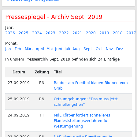
Pressespiegel - Archiv Sept. 2019
Jahr:
2026
2025
2024
2023
2022
2021
2020
2019
2018
2017
Monat:
Jan.
Feb.
März
April
Mai
Juni
Juli
Aug.
Sept.
Okt.
Nov.
Dez.
In unsrem Pressearchiv Sept. 2019 befinden sich 24 Einträge
Datum
Zeitung
Titel
27.09.2019
EN
Räuber am Friedhof klauen Blumen vom
Grab
25.09.2019
EN
Ortsumgehungen: "Das muss jetzt
schneller gehen"
24.09.2019
FT
MdL Körber fordert schnelleres
Planfeststellungsverfahren für
Westumgehung
21.09.2019
EN
NAF plant große Erweiterung in