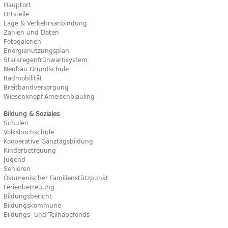
Hauptort
Ortsteile
Lage & Verkehrsanbindung
Zahlen und Daten
Fotogalerien
Energienutzungsplan
Starkregenfrühwarnsystem
Neubau Grundschule
Radmobilität
Breitbandversorgung
Wiesenknopf-Ameisenbläuling
Bildung & Soziales
Schulen
Volkshochschule
Kooperative Ganztagsbildung
Kinderbetreuung
Jugend
Senioren
Ökumenischer Familienstützpunkt
Ferienbetreuung
Bildungsbericht
Bildungskommune
Bildungs- und Teilhabefonds