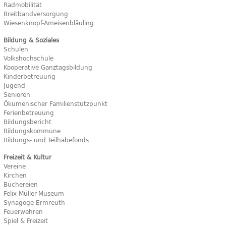
Radmobilität
Breitbandversorgung
Wiesenknopf-Ameisenbläuling
Bildung & Soziales
Schulen
Volkshochschule
Kooperative Ganztagsbildung
Kinderbetreuung
Jugend
Senioren
Ökumenischer Familienstützpunkt
Ferienbetreuung
Bildungsbericht
Bildungskommune
Bildungs- und Teilhabefonds
Freizeit & Kultur
Vereine
Kirchen
Büchereien
Felix-Müller-Museum
Synagoge Ermreuth
Feuerwehren
Spiel & Freizeit