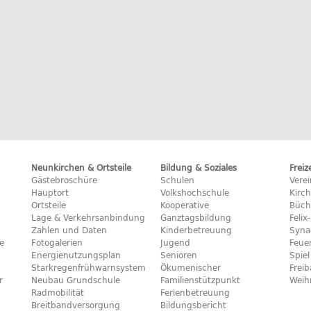
Neunkirchen & Ortsteile
Bildung & Soziales
Freiz
Gästebroschüre
Schulen
Vere
Hauptort
Volkshochschule
Kirc
Ortsteile
Kooperative
Büch
Lage & Verkehrsanbindung
Ganztagsbildung
Feli
Zahlen und Daten
Kinderbetreuung
Syna
e
Fotogalerien
Jugend
Feue
Energienutzungsplan
Senioren
Spiel
Starkregenfrühwarnsystem
Ökumenischer
Frei
r
Neubau Grundschule
Familienstützpunkt
Weih
Radmobilität
Ferienbetreuung
Breitbandversorgung
Bildungsbericht