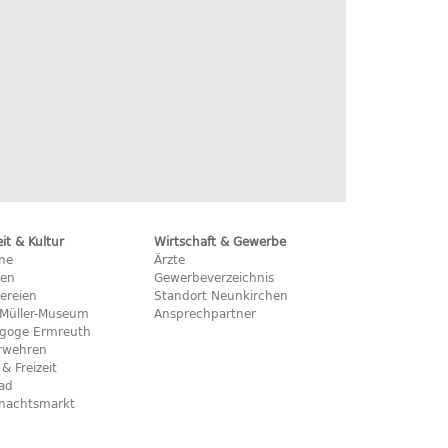
eit & Kultur
Wirtschaft & Gewerbe
ine
Ärzte
hen
Gewerbeverzeichnis
ereien
Standort Neunkirchen
x-Müller-Museum
Ansprechpartner
goge Ermreuth
rwehren
 & Freizeit
bad
nachtsmarkt