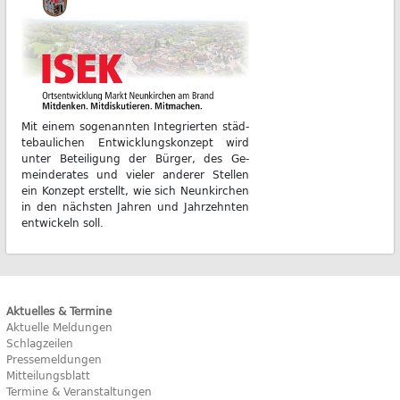
Mit ei­nem so­ge­nann­ten In­te­grier­ten städ­
te­bau­li­chen Ent­wick­lungs­kon­zept wird
un­ter Be­tei­li­gung der Bür­ger, des Ge­
mein­de­ra­tes und vie­ler an­de­rer Stel­len
ein Kon­zept er­stellt, wie sich Neun­kir­chen
in den nächs­ten Jah­ren und Jahr­zehn­ten
ent­wi­ckeln soll.
Aktuelles & Termine
Aktuelle Meldungen
Schlagzeilen
Pressemeldungen
Mitteilungsblatt
Termine & Veranstaltungen