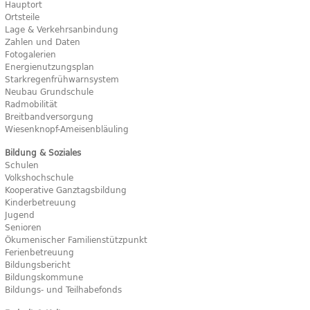
Hauptort
Ortsteile
Lage & Verkehrsanbindung
Zahlen und Daten
Fotogalerien
Energienutzungsplan
Starkregenfrühwarnsystem
Neubau Grundschule
Radmobilität
Breitbandversorgung
Wiesenknopf-Ameisenbläuling
Bildung & Soziales
Schulen
Volkshochschule
Kooperative Ganztagsbildung
Kinderbetreuung
Jugend
Senioren
Ökumenischer Familienstützpunkt
Ferienbetreuung
Bildungsbericht
Bildungskommune
Bildungs- und Teilhabefonds