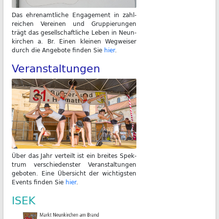
Das eh­ren­amt­li­che En­ga­ge­ment in zahl­
rei­chen Ver­ei­nen und Grup­pie­run­gen
trägt das ge­sell­schaft­li­che Le­ben in Neun­
kir­chen a. Br. Ei­nen klei­nen Weg­wei­ser
durch die An­ge­bo­te fin­den Sie
hier
.
Veranstaltungen
Über das Jahr ver­teilt ist ein brei­tes Spek­
trum ver­schie­dens­ter Ver­an­stal­tun­gen
ge­bo­ten. Ei­ne Über­sicht der wich­tigs­ten
Events fin­den Sie
hier
.
ISEK