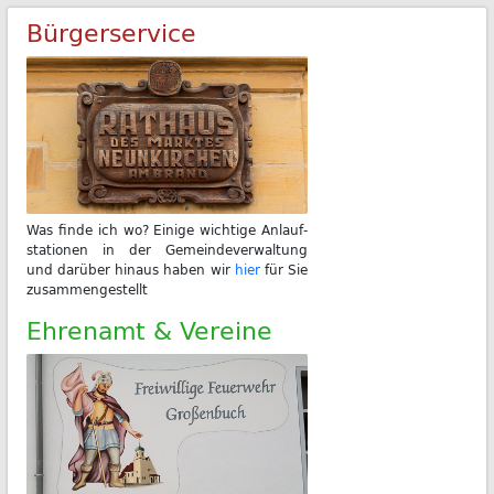
Bürgerservice
Was fin­de ich wo? Ei­ni­ge wich­ti­ge An­lauf­
sta­tio­nen in der Ge­mein­de­ver­wal­tung
und dar­über hin­aus ha­ben wir
hier
für Sie
zu­sam­men­ge­stellt
Ehrenamt & Vereine