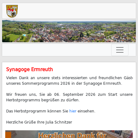
Markt
Neunkirchen am Brand
Terminbuchung
im
Einwohnermeldeamt
Syn­ago­ge Erm­reuth
Vie­len Dank an un­se­re stets in­ter­es­sier­ten und freund­li­chen Gäs­te
un­se­res Som­mer­pro­gramms 2026 in der Syn­ago­ge Erm­reuth.
Wir freu­en uns, Sie ab 06. Sep­tem­ber 2026 zum Start un­se­res
Herbst­pro­gramms be­grü­ßen zu dür­fen.
Das Herbst­pro­gramm kön­nen Sie
hier
ein­se­hen.
Herz­li­che Grü­ße Ih­re Ju­lia Schnit­zer