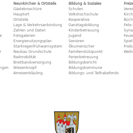
Neunkirchen & Ortsteile
Bildung & Soziales
Freiz
Gästebroschüre
Schulen
Vere
Hauptort
Volkshochschule
Kirc
Ortsteile
Kooperative
Büch
Lage & Verkehrsanbindung
Ganztagsbildung
Feli
Zahlen und Daten
Kinderbetreuung
Syna
e
Fotogalerien
Jugend
Feue
Energienutzungsplan
Senioren
Spiel
Starkregenfrühwarnsystem
Ökumenischer
Frei
r
Neubau Grundschule
Familienstützpunkt
Weih
Radmobilität
Ferienbetreuung
Breitbandversorgung
Bildungsbericht
ngen
Wiesenknopf-
Bildungskommune
Ameisenbläuling
Bildungs- und Teilhabefonds