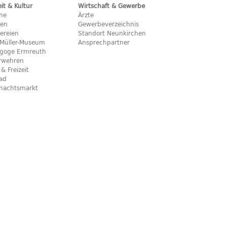
eit & Kultur
Wirtschaft & Gewerbe
ine
Ärzte
hen
Gewerbeverzeichnis
ereien
Standort Neunkirchen
x-Müller-Museum
Ansprechpartner
goge Ermreuth
rwehren
 & Freizeit
bad
nachtsmarkt