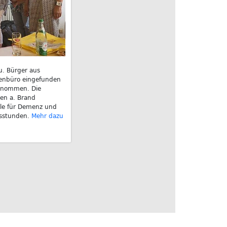
u. Bürger aus
renbüro eingefunden
genommen. Die
hen a. Brand
lle für Demenz und
tsstunden.
Mehr dazu