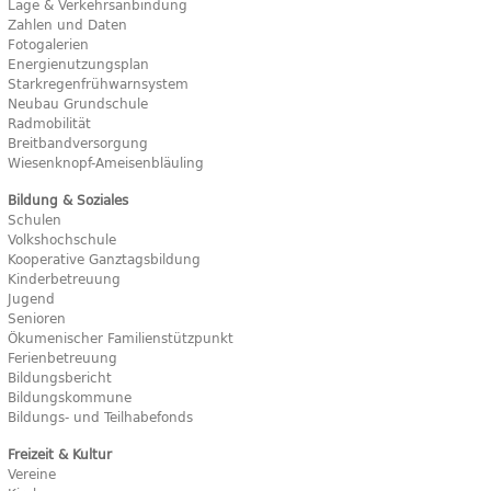
Lage & Verkehrsanbindung
Zahlen und Daten
Fotogalerien
Energienutzungsplan
Starkregenfrühwarnsystem
Neubau Grundschule
Radmobilität
Breitbandversorgung
Wiesenknopf-Ameisenbläuling
Bildung & Soziales
Schulen
Volkshochschule
Kooperative Ganztagsbildung
Kinderbetreuung
Jugend
Senioren
Ökumenischer Familienstützpunkt
Ferienbetreuung
Bildungsbericht
Bildungskommune
Bildungs- und Teilhabefonds
Freizeit & Kultur
Vereine