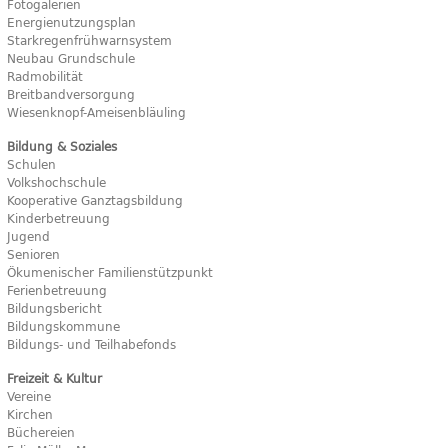
Fotogalerien
Energienutzungsplan
Starkregenfrühwarnsystem
Neubau Grundschule
Radmobilität
Breitbandversorgung
Wiesenknopf-Ameisenbläuling
Bildung & Soziales
Schulen
Volkshochschule
Kooperative Ganztagsbildung
Kinderbetreuung
Jugend
Senioren
Ökumenischer Familienstützpunkt
Ferienbetreuung
Bildungsbericht
Bildungskommune
Bildungs- und Teilhabefonds
Freizeit & Kultur
Vereine
Kirchen
Büchereien