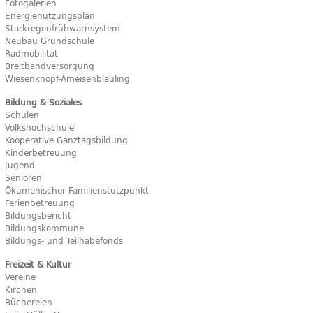
Fotogalerien
Energienutzungsplan
Starkregenfrühwarnsystem
Neubau Grundschule
Radmobilität
Breitbandversorgung
Wiesenknopf-Ameisenbläuling
Bildung & Soziales
Schulen
Volkshochschule
Kooperative Ganztagsbildung
Kinderbetreuung
Jugend
Senioren
Ökumenischer Familienstützpunkt
Ferienbetreuung
Bildungsbericht
Bildungskommune
Bildungs- und Teilhabefonds
Freizeit & Kultur
Vereine
Kirchen
Büchereien