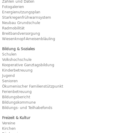
Zahlen und Daten
Fotogalerien
Energienutzungsplan
Starkregenfrühwarnsystem
Neubau Grundschule
Radmobilität
Breitbandversorgung
Wiesenknopf-Ameisenbläuling
Bildung & Soziales
Schulen
Volkshochschule
Kooperative Ganztagsbildung
Kinderbetreuung
Jugend
Senioren
Ökumenischer Familienstützpunkt
Ferienbetreuung
Bildungsbericht
Bildungskommune
Bildungs- und Teilhabefonds
Freizeit & Kultur
Vereine
Kirchen