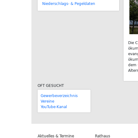
Niederschlags- & Pegeldaten
Die C
ökume
evang
ökume
dem G
Alter
OFT GESUCHT
Gewerbeverzeichnis
Vereine
YouTube-Kanal
Aktuelles & Termine
Rathaus