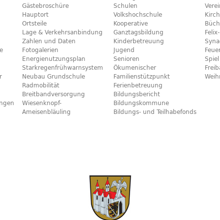
Gästebroschüre
Schulen
Vere
Hauptort
Volkshochschule
Kirc
Ortsteile
Kooperative
Büch
Lage & Verkehrsanbindung
Ganztagsbildung
Feli
Zahlen und Daten
Kinderbetreuung
Syna
e
Fotogalerien
Jugend
Feue
Energienutzungsplan
Senioren
Spiel
Starkregenfrühwarnsystem
Ökumenischer
Frei
r
Neubau Grundschule
Familienstützpunkt
Weih
Radmobilität
Ferienbetreuung
Breitbandversorgung
Bildungsbericht
ngen
Wiesenknopf-
Bildungskommune
Ameisenbläuling
Bildungs- und Teilhabefonds