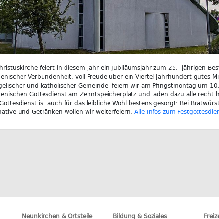
hristuskirche feiert in diesem Jahr ein Jubiläumsjahr zum 25.- jährigen Bes
nischer Verbundenheit, voll Freude über ein Viertel Jahrhundert gutes M
elischer und katholischer Gemeinde, feiern wir am Pfingstmontag um 10
nischen Gottesdienst am Zehntspeicherplatz und laden dazu alle recht he
ottesdienst ist auch für das leibliche Wohl bestens gesorgt: Bei Bratwürs
native und Getränken wollen wir weiterfeiern.
Alle Infos zum Festgottesdiens
Neunkirchen & Ortsteile
Bildung & Soziales
Freiz