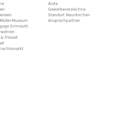
ine
Ärzte
hen
Gewerbeverzeichnis
ereien
Standort Neunkirchen
x-Müller-Museum
Ansprechpartner
goge Ermreuth
rwehren
 & Freizeit
bad
nachtsmarkt