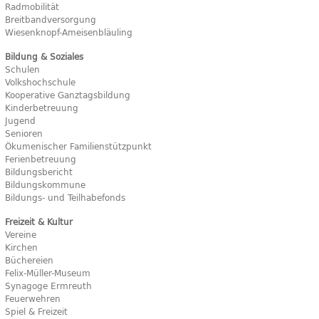
Radmobilität
Breitbandversorgung
Wiesenknopf-Ameisenbläuling
Bildung & Soziales
Schulen
Volkshochschule
Kooperative Ganztagsbildung
Kinderbetreuung
Jugend
Senioren
Ökumenischer Familienstützpunkt
Ferienbetreuung
Bildungsbericht
Bildungskommune
Bildungs- und Teilhabefonds
Freizeit & Kultur
Vereine
Kirchen
Büchereien
Felix-Müller-Museum
Synagoge Ermreuth
Feuerwehren
Spiel & Freizeit