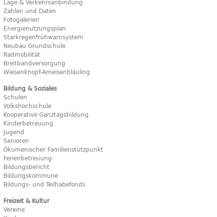
Lage & Verkehrsanbindung
Zahlen und Daten
Fotogalerien
Energienutzungsplan
Starkregenfrühwarnsystem
Neubau Grundschule
Radmobilität
Breitbandversorgung
Wiesenknopf-Ameisenbläuling
Bildung & Soziales
Schulen
Volkshochschule
Kooperative Ganztagsbildung
Kinderbetreuung
Jugend
Senioren
Ökumenischer Familienstützpunkt
Ferienbetreuung
Bildungsbericht
Bildungskommune
Bildungs- und Teilhabefonds
Freizeit & Kultur
Vereine