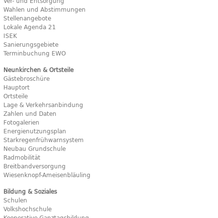
Ver- und Entsorgung
Wahlen und Abstimmungen
Stellenangebote
Lokale Agenda 21
ISEK
Sanierungsgebiete
Terminbuchung EWO
Neunkirchen & Ortsteile
Gästebroschüre
Hauptort
Ortsteile
Lage & Verkehrsanbindung
Zahlen und Daten
Fotogalerien
Energienutzungsplan
Starkregenfrühwarnsystem
Neubau Grundschule
Radmobilität
Breitbandversorgung
Wiesenknopf-Ameisenbläuling
Bildung & Soziales
Schulen
Volkshochschule
Kooperative Ganztagsbildung