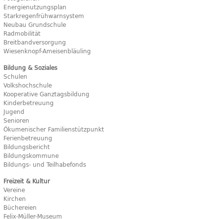
Energienutzungsplan
Starkregenfrühwarnsystem
Neubau Grundschule
Radmobilität
Breitbandversorgung
Wiesenknopf-Ameisenbläuling
Bildung & Soziales
Schulen
Volkshochschule
Kooperative Ganztagsbildung
Kinderbetreuung
Jugend
Senioren
Ökumenischer Familienstützpunkt
Ferienbetreuung
Bildungsbericht
Bildungskommune
Bildungs- und Teilhabefonds
Freizeit & Kultur
Vereine
Kirchen
Büchereien
Felix-Müller-Museum