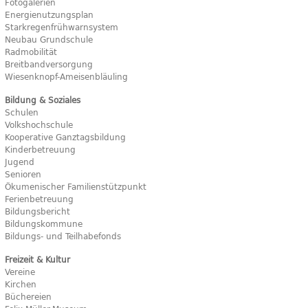
Fotogalerien
Energienutzungsplan
Starkregenfrühwarnsystem
Neubau Grundschule
Radmobilität
Breitbandversorgung
Wiesenknopf-Ameisenbläuling
Bildung & Soziales
Schulen
Volkshochschule
Kooperative Ganztagsbildung
Kinderbetreuung
Jugend
Senioren
Ökumenischer Familienstützpunkt
Ferienbetreuung
Bildungsbericht
Bildungskommune
Bildungs- und Teilhabefonds
Freizeit & Kultur
Vereine
Kirchen
Büchereien