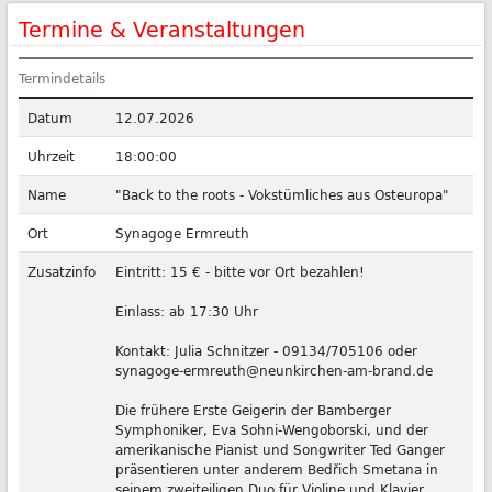
Termine & Veranstaltungen
Termindetails
Datum
12.07.2026
Uhrzeit
18:00:00
Name
"Back to the roots - Vokstümliches aus Osteuropa"
Ort
Synagoge Ermreuth
Zusatzinfo
Eintritt: 15 € - bitte vor Ort bezahlen!
Einlass: ab 17:30 Uhr
Kontakt: Julia Schnitzer - 09134/705106 oder
synagoge-ermreuth@neunkirchen-am-brand.de
Die frühere Erste Geigerin der Bamberger
Symphoniker, Eva Sohni-Wengoborski, und der
amerikanische Pianist und Songwriter Ted Ganger
präsentieren unter anderem Bedřich Smetana in
seinem zweiteiligen Duo für Violine und Klavier.