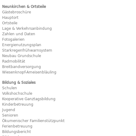
Neunkirchen & Ortsteile
Gästebroschüre
Hauptort
Ortsteile
Lage & Verkehrsanbindung
Zahlen und Daten
Fotogalerien
Energienutzungsplan
Starkregenfrühwarnsystem
Neubau Grundschule
Radmobilität
Breitbandversorgung
Wiesenknopf-Ameisenbläuling
Bildung & Soziales
Schulen
Volkshochschule
Kooperative Ganztagsbildung
Kinderbetreuung
Jugend
Senioren
Ökumenischer Familienstützpunkt
Ferienbetreuung
Bildungsbericht