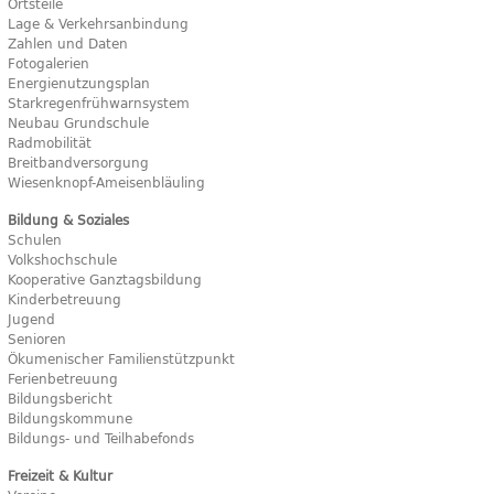
Ortsteile
Lage & Verkehrsanbindung
Zahlen und Daten
Fotogalerien
Energienutzungsplan
Starkregenfrühwarnsystem
Neubau Grundschule
Radmobilität
Breitbandversorgung
Wiesenknopf-Ameisenbläuling
Bildung & Soziales
Schulen
Volkshochschule
Kooperative Ganztagsbildung
Kinderbetreuung
Jugend
Senioren
Ökumenischer Familienstützpunkt
Ferienbetreuung
Bildungsbericht
Bildungskommune
Bildungs- und Teilhabefonds
Freizeit & Kultur