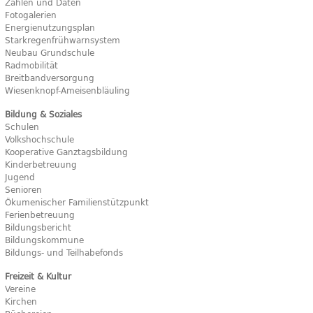
Zahlen und Daten
Fotogalerien
Energienutzungsplan
Starkregenfrühwarnsystem
Neubau Grundschule
Radmobilität
Breitbandversorgung
Wiesenknopf-Ameisenbläuling
Bildung & Soziales
Schulen
Volkshochschule
Kooperative Ganztagsbildung
Kinderbetreuung
Jugend
Senioren
Ökumenischer Familienstützpunkt
Ferienbetreuung
Bildungsbericht
Bildungskommune
Bildungs- und Teilhabefonds
Freizeit & Kultur
Vereine
Kirchen