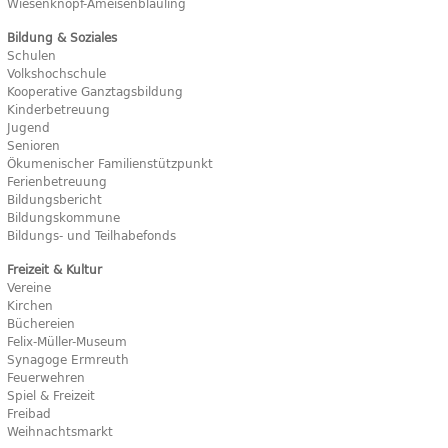
Wiesenknopf-Ameisenbläuling
Bildung & Soziales
Schulen
Volkshochschule
Kooperative Ganztagsbildung
Kinderbetreuung
Jugend
Senioren
Ökumenischer Familienstützpunkt
Ferienbetreuung
Bildungsbericht
Bildungskommune
Bildungs- und Teilhabefonds
Freizeit & Kultur
Vereine
Kirchen
Büchereien
Felix-Müller-Museum
Synagoge Ermreuth
Feuerwehren
Spiel & Freizeit
Freibad
Weihnachtsmarkt