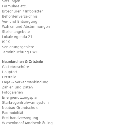
Satzungen
Formulare etc.
Broschüren / Infoblätter
Behördenverzeichnis
Ver- und Entsorgung
Wahlen und Abstimmungen
Stellenangebote
Lokale Agenda 21
ISEK
Sanierungsgebiete
Terminbuchung EWO
Neunkirchen & Ortsteile
Gästebroschüre
Hauptort
Ortsteile
Lage & Verkehrsanbindung
Zahlen und Daten
Fotogalerien
Energienutzungsplan
Starkregenfrühwarnsystem
Neubau Grundschule
Radmobilität
Breitbandversorgung
Wiesenknopf-Ameisenbläuling