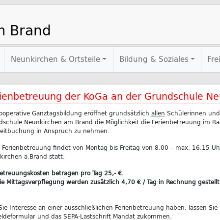
m Brand
Neunkirchen & Ortsteile
Bildung & Soziales
Fre
ienbetreuung der KoGa an der Grundschule Ne
ooperative Ganztagsbildung eröffnet grundsätzlich
allen
Schülerinnen und
schule Neunkirchen am Brand die Möglichkeit die Ferienbetreuung im Ra
zeitbuchung in Anspruch zu nehmen.
 Ferienbetreuung findet von Montag bis Freitag von 8.00 – max. 16.15 Uh
irchen a.Brand statt.
etreuungskosten betragen pro Tag 25,- €.
ie Mittagsverpflegung werden zusätzlich 4,70 € / Tag in Rechnung gestellt
 Sie Interesse an einer ausschließlichen Ferienbetreuung haben, lassen Sie
ldeformular und das SEPA-Lastschrift Mandat zukommen.