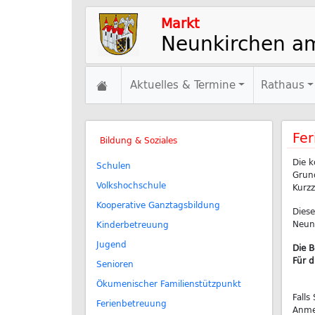
Markt
Neunkirchen a
Aktuelles & Termine
Rathaus
Fer
Bildung & Soziales
Die k
Schulen
Grund
Volkshochschule
Kurz
Kooperative Ganztagsbildung
Diese
Neunk
Kinderbetreuung
Jugend
Die B
Für d
Senioren
Ökumenischer Familienstützpunkt
Falls
Ferienbetreuung
Anme