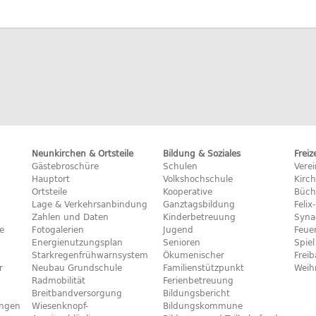
Neunkirchen & Ortsteile
Bildung & Soziales
Freiz
Gästebroschüre
Schulen
Vere
Hauptort
Volkshochschule
Kirc
Ortsteile
Kooperative
Büch
Lage & Verkehrsanbindung
Ganztagsbildung
Feli
Zahlen und Daten
Kinderbetreuung
Syna
e
Fotogalerien
Jugend
Feue
Energienutzungsplan
Senioren
Spiel
Starkregenfrühwarnsystem
Ökumenischer
Frei
r
Neubau Grundschule
Familienstützpunkt
Weih
Radmobilität
Ferienbetreuung
Breitbandversorgung
Bildungsbericht
ngen
Wiesenknopf-
Bildungskommune