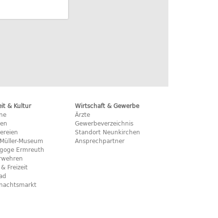
eit & Kultur
Wirtschaft & Gewerbe
ine
Ärzte
hen
Gewerbeverzeichnis
ereien
Standort Neunkirchen
x-Müller-Museum
Ansprechpartner
goge Ermreuth
rwehren
 & Freizeit
bad
nachtsmarkt