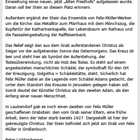
Einweihung eines neuen, jetzt „Alten Friedhofs“ aufgelassen wurde.
Daran soll der Stein an diesem Platz erinnern.
Außerdem ergänzt der Stein das Ensemble von Felix-Müller-Werken
um die Kirche: das Metalltor zum Pfarrhaus mit dem Mönchszug, die
Kupfertür der Katharinenkapelle, der Lebensbaum am Rathaus und
die Fassadengestaltung der Raiffeisenbank.
Das Relief zeigt den aus dem Grab auferstandenen Christus als
Sieger vor der aufgehenden Sonne des Ostermorgens. Das Kreuz ist
leer und steht hier als Symbol der Auferstehung, der
Todesüberwindung, nicht als Holz des Todes. Es steht auf einem
angedeuteten menschlichen Schädel, der symbolhaft für den Ort
der Kreuzigung, Golgotha = Schädelstätte, steht. Sicherlich hat
Felix Müller dabei an die Legende vom Schädel Adams gedacht, der
unter dem Standort des Kreuzes in Jerusalem gelegen haben soll.
Somit deutet der Künstler Christus als den zweiten Adam, als den
Anfang einer neuen Menschheit.
In Laubendorf gab es noch einen zweiten von Felix Müller
geschaffenen Grabstein: den vom Grab seiner Eltern, eine frühe
Arbeit, denn der Vater starb bereits 1927. Dargestellt ist hier der
gekreuzigte Christus. Der Stein befindet sich jetzt am Grab von Felix
Müller in Großenbuch.
Peter Lichtenberger