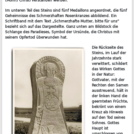
(Mohn) Christi verstanden werden.
Im unteren Teil des Steins sind fünf Medaillons angeordnet, die fünf
Geheimnisse des Schmerzhaften Rosenkranzes abbildend. Ein
Schriftband mit dem Text „Schmerzhafte Mutter, bitte für uns“
bezieht sich auf das Dargestellte. Ganz unten am Bildstock die
Schlange des Paradieses, Symbol der Ursünde, die Christus mit
seinem Opfertod überwunden hat.
Die Rückseite des
Steins, im Lauf der
Jahrzehnte stark
verwittert, schildert
das Wirken Gottes
in der Natur:
Gottvater, mit der
Rechten den Samen
ausstreuend, hält in
der linken Hand die
geernteten Früchte,
bekrönt von einem
Kreuz als Hinweis
auf den Tod seines
Sohnes. Gottes
Haupt ist
umschlossen von