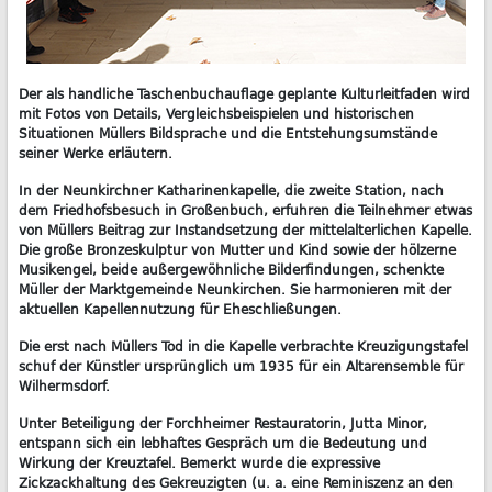
Der als handliche Taschenbuchauflage geplante Kulturleitfaden wird
mit Fotos von Details, Vergleichsbeispielen und historischen
Situationen Müllers Bildsprache und die Entstehungsumstände
seiner Werke erläutern.
In der Neunkirchner Katharinenkapelle, die zweite Station, nach
dem Friedhofsbesuch in Großenbuch, erfuhren die Teilnehmer etwas
von Müllers Beitrag zur Instandsetzung der mittelalterlichen Kapelle.
Die große Bronzeskulptur von Mutter und Kind sowie der hölzerne
Musikengel, beide außergewöhnliche Bilderfindungen, schenkte
Müller der Marktgemeinde Neunkirchen. Sie harmonieren mit der
aktuellen Kapellennutzung für Eheschließungen.
Die erst nach Müllers Tod in die Kapelle verbrachte Kreuzigungstafel
schuf der Künstler ursprünglich um 1935 für ein Altarensemble für
Wilhermsdorf.
Unter Beteiligung der Forchheimer Restauratorin, Jutta Minor,
entspann sich ein lebhaftes Gespräch um die Bedeutung und
Wirkung der Kreuztafel. Bemerkt wurde die expressive
Zickzackhaltung des Gekreuzigten (u. a. eine Reminiszenz an den