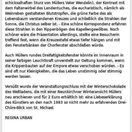
schicksalhaften Sturz von Müllers Vater Wendelin), der Kontrast mit
dem Faltenwirbel des Lendentuches, die eucharistisch, nämlich als
Weinreben gestalteten Blutstropfen, die grüne Farbe des als
Lebensbaum verstandenen Kreuzes und schließlich die Strahlen der
Sonne, die Christus selber ist. - Eine schöne Korrespondenz erfahren
diese Strahlen in den Rippenbögen des Kapellengewölbes. Noch
schöner wäre die Präsentation allerdings, stellte eine Besucherin
treffend fest, wenn die Kreuzestafel etwas tiefer hängen und mit
den Fensterbänken der Chorfenster abschließen würde.
Auch Müllers rundes Dreifaltigkeitsfenster könnte im Innenraum in
seiner farbigen Leuchtkraft unverstellt zur Geltung kommen, wenn
die Krippenbauten auf der Empore etwas verschoben würden. - Es
sind oft nur Kleinigkeiten, die das Leben unstimmig oder stimmig
werden lassen.
Versüßt wurde der Veranstaltungsschluss mit der Winterschokolade
des Weltladens, die mit einer Neunkirchner Winteransicht Müllers
neu erschienen und für 2 Euro erhältlich ist: eine Liebeserklärung
des Künstlers an den nach 1983 so nicht mehr zu erfahrenden Drei-
Chöre-Blick von St. Michael.
REGINA URBAN