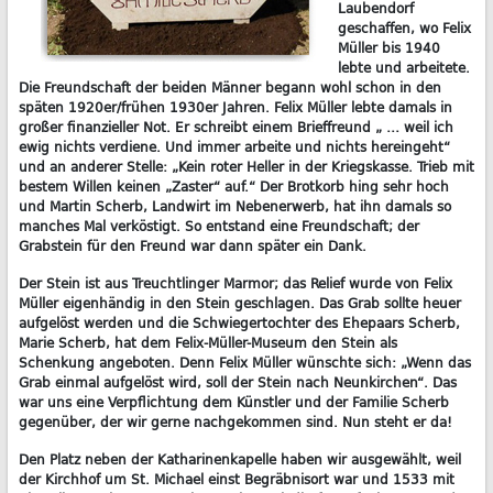
Laubendorf
geschaffen, wo Felix
Müller bis 1940
lebte und arbeitete.
Die Freundschaft der beiden Männer begann wohl schon in den
späten 1920er/frühen 1930er Jahren. Felix Müller lebte damals in
großer finanzieller Not. Er schreibt einem Brieffreund „ … weil ich
ewig nichts verdiene. Und immer arbeite und nichts hereingeht“
und an anderer Stelle: „Kein roter Heller in der Kriegskasse. Trieb mit
bestem Willen keinen „Zaster“ auf.“ Der Brotkorb hing sehr hoch
und Martin Scherb, Landwirt im Nebenerwerb, hat ihn damals so
manches Mal verköstigt. So entstand eine Freundschaft; der
Grabstein für den Freund war dann später ein Dank.
Der Stein ist aus Treuchtlinger Marmor; das Relief wurde von Felix
Müller eigenhändig in den Stein geschlagen. Das Grab sollte heuer
aufgelöst werden und die Schwiegertochter des Ehepaars Scherb,
Marie Scherb, hat dem Felix-Müller-Museum den Stein als
Schenkung angeboten. Denn Felix Müller wünschte sich: „Wenn das
Grab einmal aufgelöst wird, soll der Stein nach Neunkirchen“. Das
war uns eine Verpflichtung dem Künstler und der Familie Scherb
gegenüber, der wir gerne nachgekommen sind. Nun steht er da!
Den Platz neben der Katharinenkapelle haben wir ausgewählt, weil
der Kirchhof um St. Michael einst Begräbnisort war und 1533 mit