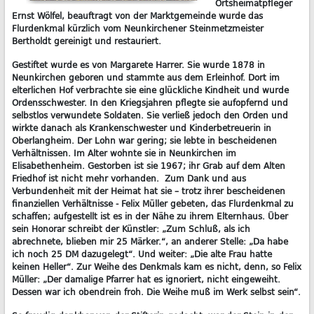
Ortsheimatpfleger
Ernst Wölfel, beauftragt von der Marktgemeinde wurde das
Flurdenkmal kürzlich vom Neunkirchener Steinmetzmeister
Bertholdt gereinigt und restauriert.
Gestiftet wurde es von Margarete Harrer. Sie wurde 1878 in
Neunkirchen geboren und stammte aus dem Erleinhof. Dort im
elterlichen Hof verbrachte sie eine glückliche Kindheit und wurde
Ordensschwester. In den Kriegsjahren pflegte sie aufopfernd und
selbstlos verwundete Soldaten. Sie verließ jedoch den Orden und
wirkte danach als Krankenschwester und Kinderbetreuerin in
Oberlangheim. Der Lohn war gering; sie lebte in bescheidenen
Verhältnissen. Im Alter wohnte sie in Neunkirchen im
Elisabethenheim. Gestorben ist sie 1967; ihr Grab auf dem Alten
Friedhof ist nicht mehr vorhanden. Zum Dank und aus
Verbundenheit mit der Heimat hat sie – trotz ihrer bescheidenen
finanziellen Verhältnisse - Felix Müller gebeten, das Flurdenkmal zu
schaffen; aufgestellt ist es in der Nähe zu ihrem Elternhaus. Über
sein Honorar schreibt der Künstler: „Zum Schluß, als ich
abrechnete, blieben mir 25 Märker.“, an anderer Stelle: „Da habe
ich noch 25 DM dazugelegt“. Und weiter: „Die alte Frau hatte
keinen Heller“. Zur Weihe des Denkmals kam es nicht, denn, so Felix
Müller: „Der damalige Pfarrer hat es ignoriert, nicht eingeweiht.
Dessen war ich obendrein froh. Die Weihe muß im Werk selbst sein“.