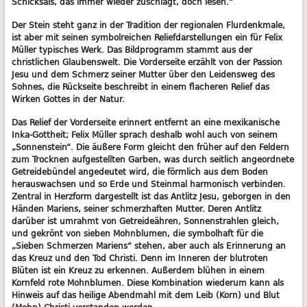
Schicksals, das immer wieder zuschlägt, doch lesen.“
Der Stein steht ganz in der Tradition der regionalen Flurdenkmale,
ist aber mit seinen symbolreichen Reliefdarstellungen ein für Felix
Müller typisches Werk. Das Bildprogramm stammt aus der
christlichen Glaubenswelt. Die Vorderseite erzählt von der Passion
Jesu und dem Schmerz seiner Mutter über den Leidensweg des
Sohnes, die Rückseite beschreibt in einem flacheren Relief das
Wirken Gottes in der Natur.
Das Relief der Vorderseite erinnert entfernt an eine mexikanische
Inka-Gottheit; Felix Müller sprach deshalb wohl auch von seinem
„Sonnenstein“. Die äußere Form gleicht den früher auf den Feldern
zum Trocknen aufgestellten Garben, was durch seitlich angeordnete
Getreidebündel angedeutet wird, die förmlich aus dem Boden
herauswachsen und so Erde und Steinmal harmonisch verbinden.
Zentral in Herzform dargestellt ist das Antlitz Jesu, geborgen in den
Händen Mariens, seiner schmerzhaften Mutter. Deren Antlitz
darüber ist umrahmt von Getreideähren, Sonnenstrahlen gleich,
und gekrönt von sieben Mohnblumen, die symbolhaft für die
„Sieben Schmerzen Mariens“ stehen, aber auch als Erinnerung an
das Kreuz und den Tod Christi. Denn im Inneren der blutroten
Blüten ist ein Kreuz zu erkennen. Außerdem blühen in einem
Kornfeld rote Mohnblumen. Diese Kombination wiederum kann als
Hinweis auf das heilige Abendmahl mit dem Leib (Korn) und Blut