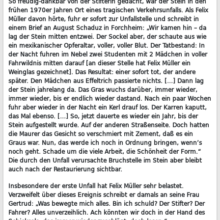
So freudig-dankbar von der Stifterin gedacht, war der Stein in den
frühen 1970er Jahren Ort eines tragischen Verkehrsunfalls. Als Felix
Müller davon hörte, fuhr er sofort zur Unfallstelle und schreibt in
einem Brief an August Schaduz in Forchheim: „Wir kamen hin – da
lag der Stein mitten entzwei. Der Sockel aber, der schaute aus wie
ein mexikanischer Opferaltar, voller, voller Blut. Der Tatbestand: In
der Nacht fuhren im Nebel zwei Studenten mit 2 Mädchen in voller
Fahrwildnis mitten darauf [an dieser Stelle hat Felix Müller ein
Weinglas gezeichnet]. Das Resultat: einer sofort tot, der andere
später. Den Mädchen aus Effeltrich passierte nichts. […] Dann lag
der Stein jahrelang da. Das Gras wuchs darüber, immer wieder,
immer wieder, bis er endlich wieder dastand. Nach ein paar Wochen
fuhr aber wieder in der Nacht ein Kerl drauf los. Der Karren kaputt,
das Mal ebenso. […] So, jetzt dauerte es wieder ein Jahr, bis der
Stein aufgestellt wurde. Auf der anderen Straßenseite. Doch hatten
die Maurer das Gesicht so verschmiert mit Zement, daß es ein
Graus war. Nun, das werde ich noch in Ordnung bringen, wenn’s
noch geht. Schade um die viele Arbeit, die Schönheit der Form.“
Die durch den Unfall verursachte Bruchstelle im Stein aber bleibt
auch nach der Restaurierung sichtbar.
Insbesondere der erste Unfall hat Felix Müller sehr belastet.
Verzweifelt über dieses Ereignis schreibt er damals an seine Frau
Gertrud: „Was bewegte mich alles. Bin ich schuld? Der Stifter? Der
Fahrer? Alles unverzeihlich. Ach könnten wir doch in der Hand des