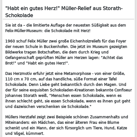
"Habt ein gutes Herz!" Müller-Relief aus Storath-
Schokolade
Sie ist da – die limitierte Auflage der neuesten Süßigkeit aus dem
Felix-Müller-Museum: die Schokolade mit Herz!
1960 schuf Felix Müller zwei große Eichenholzreliefs für das Foyer
der neuen Schule in Buckenhofen. Die jetzt im Museum gezeigten
Bildwerke tragen Botschaften, die dem durch Krieg und
Gefangenschaft geprüften Müller am Herzen lagen: "Achtet das
Brot!" und "Habt ein gutes Herz!".
Das Herzmotiv erfuhr jetzt eine Metamorphose - von einer Größe,
110 cm x 70 cm, auf das handliche, süße Format einer Tafel
Schokolade. Denn Liebe geht bekanntlich durch den Magen. Und
der für seine exquisiten Schokoladen-Kreationen bekannte Confiseur
Johannes Storath weiß, "Menschen essen Schokolade, wenn es
ihnen schlecht geht, sie essen Schokolade, wenn es ihnen gut geht
und dazwischen verschenken sie Schokolade."
Müllers Herztafel zeigt zwei Beispiele schönen Zusammenhalts und
Miteinanders: ein Mädchen, das einer älteren Frau eine Blume
schenkt und ein Mann, der sich fürsorglich um Tiere, Hund, Katze
und Vögel, kümmert.