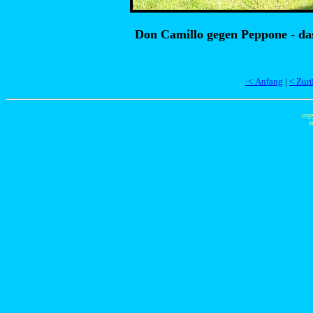
Don Camillo gegen Peppone - das
·< Anfang
|
< Zur
cop
e