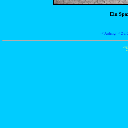
Ein Spa
·< Anfang
|
< Zur
cop
e