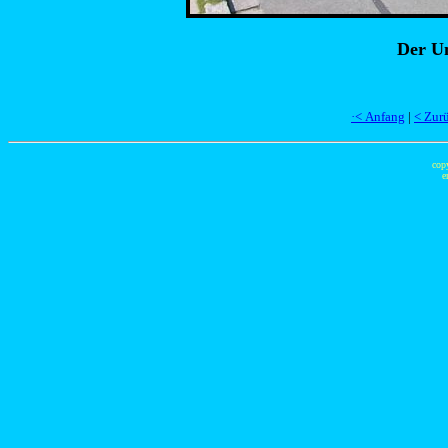
Der U
·< Anfang
|
< Zur
cop
e