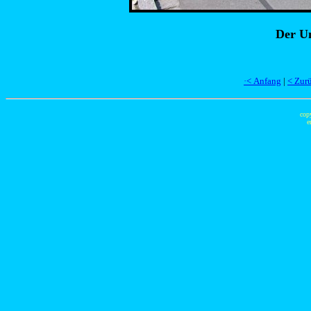
Der U
·< Anfang
|
< Zur
cop
e