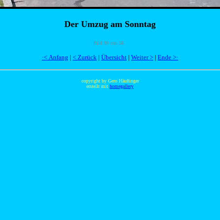
Der Umzug am Sonntag
Bild 30 von 56
·< Anfang
|
< Zurück
|
Übersicht
|
Weiter >
|
Ende >·
copyright by Gero Häußinger
erstellt mit
homegallery