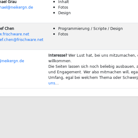
hael Grau
Inhalt
hael@neikergn.de
Fotos
Design
lef Chen
Programmierung / Scripte / Design
.frischware.net
Fotos
lef.chen@frischware.net
Interesse?
Wer Lust hat, bei uns mitzumachen, d
@neikergn.de
willkommen.
Die Seiten lassen sich noch beliebig ausbauen, a
und Engagement. Wer also mitmachen will, ega
Umfang, egal bei welchem Thema oder Schwer
uns
...