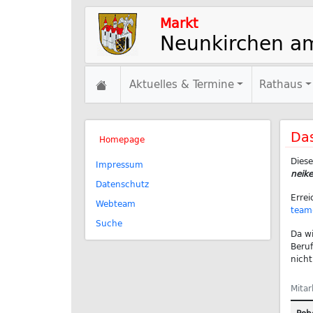
Markt
Neunkirchen a
Aktuelles & Termine
Rathaus
Da
Homepage
D
ies
Impressum
neike
Datenschutz
Errei
Webteam
team
Suche
Da wi
Beruf
nicht
Mita