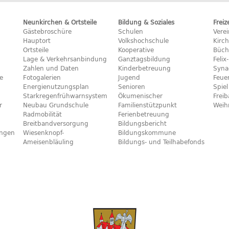
Neunkirchen & Ortsteile
Bildung & Soziales
Freiz
Gästebroschüre
Schulen
Vere
Hauptort
Volkshochschule
Kirc
Ortsteile
Kooperative
Büch
Lage & Verkehrsanbindung
Ganztagsbildung
Feli
Zahlen und Daten
Kinderbetreuung
Syna
e
Fotogalerien
Jugend
Feue
Energienutzungsplan
Senioren
Spiel
Starkregenfrühwarnsystem
Ökumenischer
Frei
r
Neubau Grundschule
Familienstützpunkt
Weih
Radmobilität
Ferienbetreuung
Breitbandversorgung
Bildungsbericht
ngen
Wiesenknopf-
Bildungskommune
Ameisenbläuling
Bildungs- und Teilhabefonds