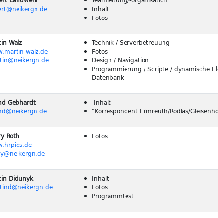
ert Landwehr
Teamleitung/-organisation
ert@neikergn.de
Inhalt
Fotos
tin Walz
Technik / Serverbetreuung
.martin-walz.de
Fotos
tin@neikergn.de
Design / Navigation
Programmierung / Scripte / dynamische El
Datenbank
nd Gebhardt
Inhalt
nd@neikergn.de
"Korrespondent Ermreuth/Rödlas/Gleisenho
ry Roth
Fotos
.hrpics.de
ry@neikergn.de
tin Didunyk
Inhalt
tind@neikergn.de
Fotos
Programmtest