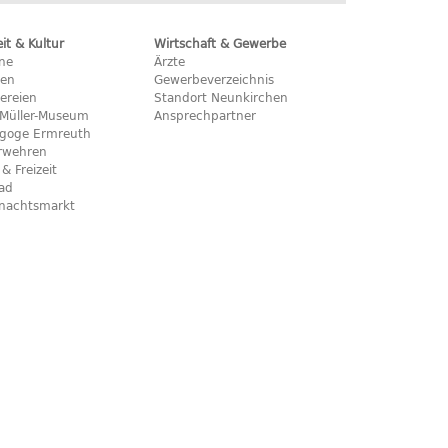
eit & Kultur
Wirtschaft & Gewerbe
ine
Ärzte
hen
Gewerbeverzeichnis
ereien
Standort Neunkirchen
x-Müller-Museum
Ansprechpartner
goge Ermreuth
rwehren
 & Freizeit
bad
nachtsmarkt