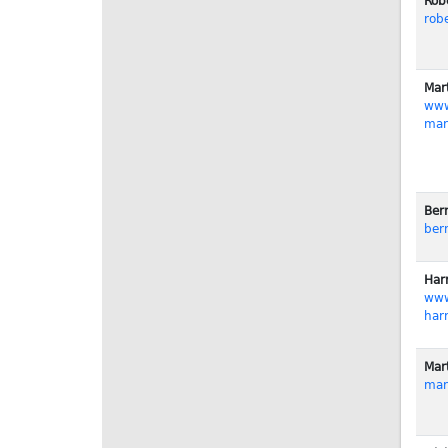
Rob
rob
Mar
www
mar
Ber
ber
Har
www
har
Mar
mar