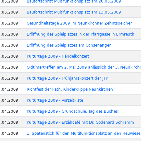
0.05.2009
Baufortschritt Multifunktionsplatz am 20.05.2009
3.05.2009
Baufortschritt Multifunktionsplatz am 13.05.2009
9.05.2009
Gesundheitstage 2009 im Neunkirchner Zehntspeicher
8.05.2009
Eröffnung des Spielplatzes in der Pfarrgasse in Ermreuth
3.05.2009
Eröffnung des Spielplatzes am Ochsenanger
3.05.2009
Kulturtage 2009 - Händelkonzert
2.05.2009
Oldtimertreffen am 2. Mai 2009 anlässlich der 3. Neunkirch
2.05.2009
Kulturtage 2009 - Frühjahrskonzert der JTK
0.04.2009
Richtfest der kath. Kinderkrippe Neunkirchen
9.04.2009
Kulturtage 2009 - Vorzeitkiste
9.04.2009
Kulturtage 2009 - Grundschule, Tag des Buches
8.04.2009
Kulturtage 2009 - Erzähcafé mit Dr. Godehard Schramm
7.04.2009
1. Spatenstich für den Multifunktionsplatz an den Heuwiese