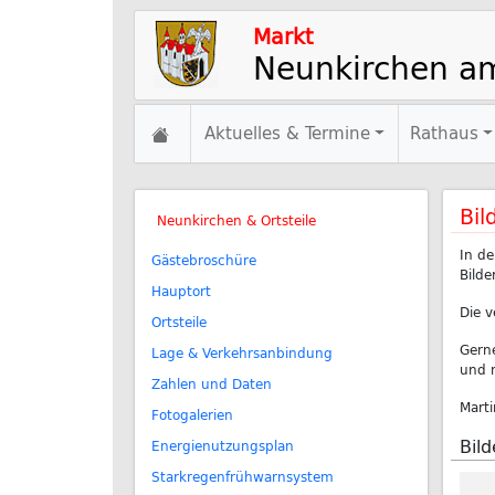
Markt
Neunkirchen a
Aktuelles & Termine
Rathaus
Bil
Neunkirchen & Ortsteile
In de
Gästebroschüre
Bilde
Hauptort
Die v
Ortsteile
Gerne
Lage & Verkehrsanbindung
und 
Zahlen und Daten
Marti
Fotogalerien
Bil
Energienutzungsplan
Starkregenfrühwarnsystem