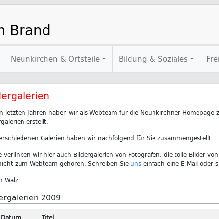
m Brand
Neunkirchen & Ortsteile
Bildung & Soziales
Fre
dergalerien
n letzten Jahren haben wir als Webteam für die Neunkirchner Homepage z
rgalerien erstellt.
erschiedenen Galerien haben wir nachfolgend für Sie zusammengestellt.
 verlinken wir hier auch Bildergalerien von Fotografen, die tolle Bilder v
nicht zum Webteam gehören. Schreiben Sie
uns
einfach eine E-Mail oder 
n Walz
dergalerien 2009
Datum
Titel