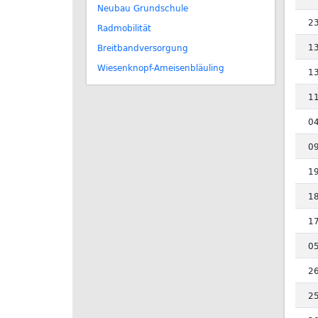
Neubau Grundschule
2
Radmobilität
1
Breitbandversorgung
Wiesenknopf-Ameisenbläuling
1
1
0
0
1
1
1
0
2
2