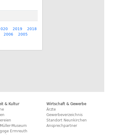
2020
2019
2018
2006
2005
eit & Kultur
Wirtschaft & Gewerbe
ine
Ärzte
hen
Gewerbeverzeichnis
ereien
Standort Neunkirchen
x-Müller-Museum
Ansprechpartner
goge Ermreuth