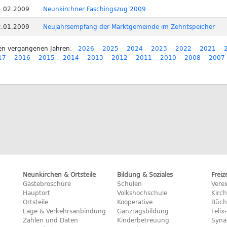
4.02.2009
Neunkirchner Faschingszug 2009
2.01.2009
Neujahrsempfang der Marktgemeinde im Zehntspeicher
en vergangenen Jahren:
2026
2025
2024
2023
2022
2021
17
2016
2015
2014
2013
2012
2011
2010
2008
2007
Neunkirchen & Ortsteile
Bildung & Soziales
Freiz
Gästebroschüre
Schulen
Vere
Hauptort
Volkshochschule
Kirc
Ortsteile
Kooperative
Büch
Lage & Verkehrsanbindung
Ganztagsbildung
Feli
Zahlen und Daten
Kinderbetreuung
Syna