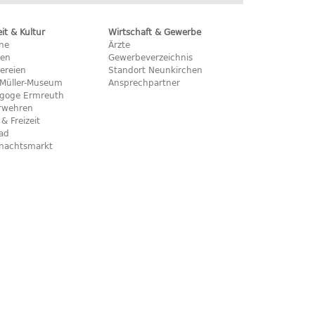
eit & Kultur
Wirtschaft & Gewerbe
ine
Ärzte
hen
Gewerbeverzeichnis
ereien
Standort Neunkirchen
x-Müller-Museum
Ansprechpartner
goge Ermreuth
rwehren
 & Freizeit
bad
nachtsmarkt