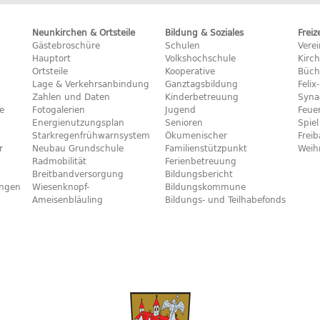
Neunkirchen & Ortsteile
Bildung & Soziales
Freiz
Gästebroschüre
Schulen
Vere
Hauptort
Volkshochschule
Kirc
Ortsteile
Kooperative
Büch
Lage & Verkehrsanbindung
Ganztagsbildung
Feli
Zahlen und Daten
Kinderbetreuung
Syna
e
Fotogalerien
Jugend
Feue
Energienutzungsplan
Senioren
Spiel
Starkregenfrühwarnsystem
Ökumenischer
Frei
r
Neubau Grundschule
Familienstützpunkt
Weih
Radmobilität
Ferienbetreuung
Breitbandversorgung
Bildungsbericht
ngen
Wiesenknopf-
Bildungskommune
Ameisenbläuling
Bildungs- und Teilhabefonds