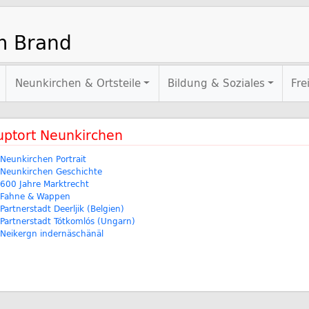
m Brand
Neunkirchen & Ortsteile
Bildung & Soziales
Fre
ptort Neunkirchen
Neunkirchen Portrait
Neunkirchen Geschichte
600 Jahre Marktrecht
Fahne & Wappen
Partnerstadt Deerljik (Belgien)
Partnerstadt Tótkomlós (Ungarn)
Neikergn indernäschänäl