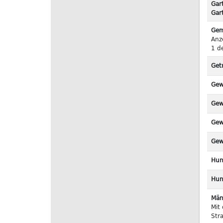
Gar
Gar
Gem
Anz
1 d
Get
Gew
Gew
Gew
Gew
Hun
Hun
Män
Mit
Str