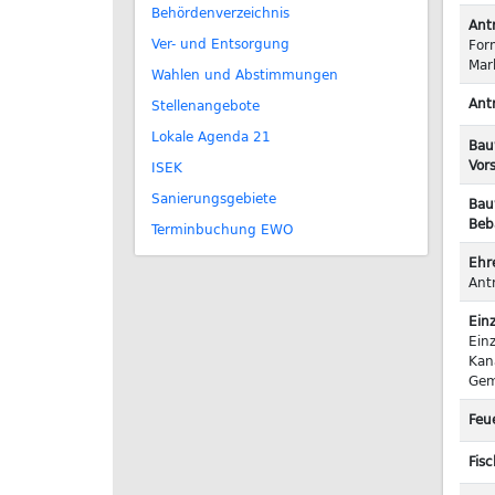
Behördenverzeichnis
Ant
Ver- und Entsorgung
For
Mar
Wahlen und Abstimmungen
Ant
Stellenangebote
Lokale Agenda 21
Bau
Vors
ISEK
Sanierungsgebiete
Bau
Beb
Terminbuchung EWO
Ehr
Ant
Ein
Ein
Kan
Gem
Feu
Fisc