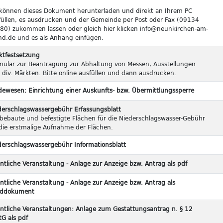
 können dieses Dokument herunterladen und direkt an Ihrem PC
füllen, es ausdrucken und der Gemeinde per Post oder Fax (09134
80) zukommen lassen oder gleich hier klicken info@neunkirchen-am-
nd.de und es als Anhang einfügen.
ktfestsetzung
mular zur Beantragung zur Abhaltung von Messen, Ausstellungen
 div. Märkten. Bitte online ausfüllen und dann ausdrucken.
dewesen: Einrichtung einer Auskunfts- bzw. Übermittlungssperre
derschlagswassergebühr Erfassungsblatt
 bebaute und befestigte Flächen für die Niederschlagswasser-Gebühr
 die erstmalige Aufnahme der Flächen.
derschlagswassergebühr Informationsblatt
ntliche Veranstaltung - Anlage zur Anzeige bzw. Antrag als pdf
ntliche Veranstaltung - Anlage zur Anzeige bzw. Antrag als
ddokument
entliche Veranstaltungen: Anlage zum Gestattungsantrag n. § 12
tG als pdf