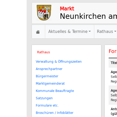
Markt
Neunkirchen a
Aktuelles & Termine
Rathaus
For
Rathaus
Verwaltung & Öffnungszeiten
Tite
Ansprechpartner
Age
Bürgermeister
Sel
Reg
Marktgemeinderat
Age
Kommunale Beauftragte
Sel
Satzungen
Reg
Formulare etc.
Ant
Broschüren / Infoblätter
(gül