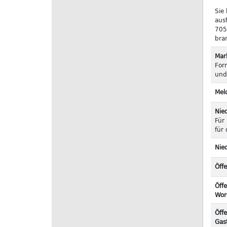
Sie
aus
705
bra
Mar
For
und
Mel
Nie
Für
für
Nie
Öffe
Öffe
Wor
Öff
Gas