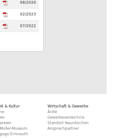
08/2020
02/2023
07/2022
eit & Kultur
Wirtschaft & Gewerbe
ine
Ärzte
hen
Gewerbeverzeichnis
ereien
Standort Neunkirchen
x-Müller-Museum
Ansprechpartner
goge Ermreuth