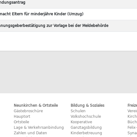
ndungsantrag
lmacht Eltern für minderjähre Kinder (Umzug)
nungsgeberbestätigung zur Vorlage bei der Meldebehörde
Neunkirchen & Ortsteile
Bildung & Soziales
Freiz
Gästebroschüre
Schulen
Vere
Hauptort
Volkshochschule
Kirc
Ortsteile
Kooperative
Büch
Lage & Verkehrsanbindung
Ganztagsbildung
Feli
Zahlen und Daten
Kinderbetreuung
Syna