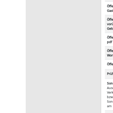
Öff
Gas
Öff
vor
Get
Öffe
pdf
Öffe
Wor
Öffe
Prü
Son
Aus
Ver
bzw
Son
am 