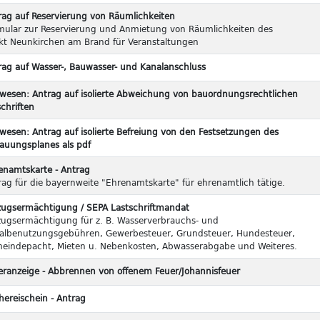
rag auf Reservierung von Räumlichkeiten
mular zur Reservierung und Anmietung von Räumlichkeiten des
kt Neunkirchen am Brand für Veranstaltungen
rag auf Wasser-, Bauwasser- und Kanalanschluss
wesen: Antrag auf isolierte Abweichung von bauordnungsrechtlichen
chriften
wesen: Antrag auf isolierte Befreiung von den Festsetzungen des
auungsplanes als pdf
enamtskarte - Antrag
rag für die bayernweite "Ehrenamtskarte" für ehrenamtlich tätige.
zugsermächtigung / SEPA Lastschriftmandat
zugsermächtigung für z. B. Wasserverbrauchs- und
albenutzungsgebühren, Gewerbesteuer, Grundsteuer, Hundesteuer,
eindepacht, Mieten u. Nebenkosten, Abwasserabgabe und Weiteres.
eranzeige - Abbrennen von offenem Feuer/Johannisfeuer
hereischein - Antrag