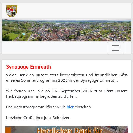
Markt
Neunkirchen am Brand
Terminbuchung
im
Einwohnermeldeamt
Syn­ago­ge Erm­reuth
Vie­len Dank an un­se­re stets in­ter­es­sier­ten und freund­li­chen Gäs­te
un­se­res Som­mer­pro­gramms 2026 in der Syn­ago­ge Erm­reuth.
Wir freu­en uns, Sie ab 06. Sep­tem­ber 2026 zum Start un­se­res
Herbst­pro­gramms be­grü­ßen zu dür­fen.
Das Herbst­pro­gramm kön­nen Sie
hier
ein­se­hen.
Herz­li­che Grü­ße Ih­re Ju­lia Schnit­zer