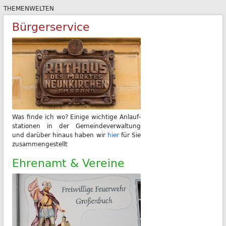
THEMENWELTEN
Bürgerservice
Was fin­de ich wo? Ei­ni­ge wich­ti­ge An­lauf­
sta­tio­nen in der Ge­mein­de­ver­wal­tung
und dar­über hin­aus ha­ben wir
hier
für Sie
zu­sam­men­ge­stellt
Ehrenamt & Vereine