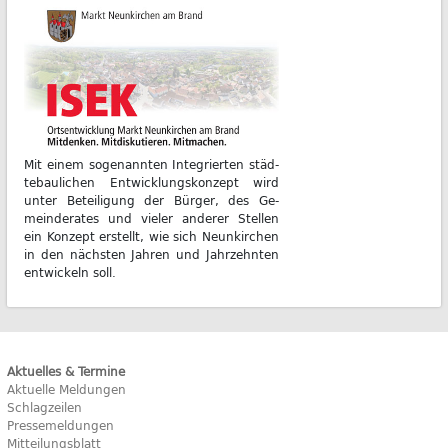
Mit ei­nem so­ge­nann­ten In­te­grier­ten städ­
te­bau­li­chen Ent­wick­lungs­kon­zept wird
un­ter Be­tei­li­gung der Bür­ger, des Ge­
mein­de­ra­tes und vie­ler an­de­rer Stel­len
ein Kon­zept er­stellt, wie sich Neun­kir­chen
in den nächs­ten Jah­ren und Jahr­zehn­ten
ent­wi­ckeln soll.
Aktuelles & Termine
Aktuelle Meldungen
Schlagzeilen
Pressemeldungen
Mitteilungsblatt