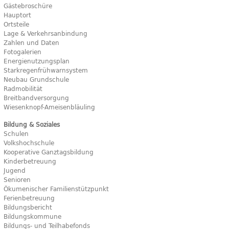
Gästebroschüre
Hauptort
Ortsteile
Lage & Verkehrsanbindung
Zahlen und Daten
Fotogalerien
Energienutzungsplan
Starkregenfrühwarnsystem
Neubau Grundschule
Radmobilität
Breitbandversorgung
Wiesenknopf-Ameisenbläuling
Bildung & Soziales
Schulen
Volkshochschule
Kooperative Ganztagsbildung
Kinderbetreuung
Jugend
Senioren
Ökumenischer Familienstützpunkt
Ferienbetreuung
Bildungsbericht
Bildungskommune
Bildungs- und Teilhabefonds