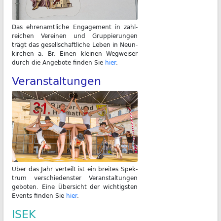
Das eh­ren­amt­li­che En­ga­ge­ment in zahl­
rei­chen Ver­ei­nen und Grup­pie­run­gen
trägt das ge­sell­schaft­li­che Le­ben in Neun­
kir­chen a. Br. Ei­nen klei­nen Weg­wei­ser
durch die An­ge­bo­te fin­den Sie
hier
.
Veranstaltungen
Über das Jahr ver­teilt ist ein brei­tes Spek­
trum ver­schie­dens­ter Ver­an­stal­tun­gen
ge­bo­ten. Ei­ne Über­sicht der wich­tigs­ten
Events fin­den Sie
hier
.
ISEK