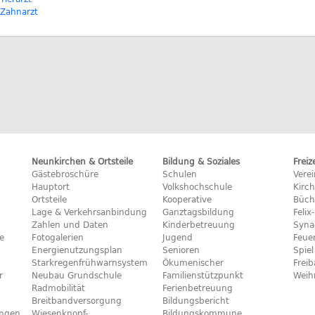
Zahnarzt
Neunkirchen & Ortsteile
Bildung & Soziales
Freiz
Gästebroschüre
Schulen
Vere
Hauptort
Volkshochschule
Kirc
Ortsteile
Kooperative
Büch
Lage & Verkehrsanbindung
Ganztagsbildung
Feli
Zahlen und Daten
Kinderbetreuung
Syna
e
Fotogalerien
Jugend
Feue
Energienutzungsplan
Senioren
Spiel
Starkregenfrühwarnsystem
Ökumenischer
Frei
r
Neubau Grundschule
Familienstützpunkt
Weih
Radmobilität
Ferienbetreuung
Breitbandversorgung
Bildungsbericht
ngen
Wiesenknopf-
Bildungskommune