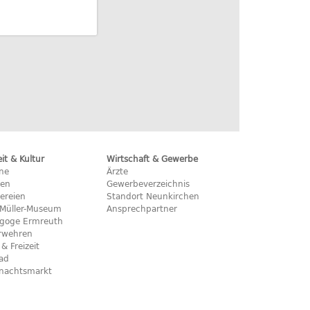
eit & Kultur
Wirtschaft & Gewerbe
ine
Ärzte
hen
Gewerbeverzeichnis
ereien
Standort Neunkirchen
x-Müller-Museum
Ansprechpartner
goge Ermreuth
rwehren
 & Freizeit
bad
nachtsmarkt