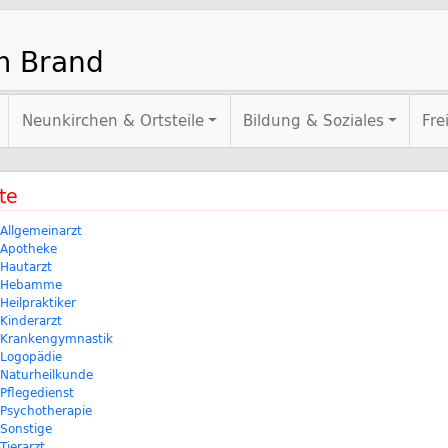
m Brand
Neunkirchen & Ortsteile
Bildung & Soziales
Fre
te
Allgemeinarzt
Apotheke
Hautarzt
Hebamme
Heilpraktiker
Kinderarzt
Krankengymnastik
Logopädie
Naturheilkunde
Pflegedienst
Psychotherapie
Sonstige
Tierarzt