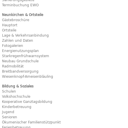
Terminbuchung EWO
Neunkirchen & Ortsteile
Gästebroschüre
Hauptort
Ortsteile
Lage & Verkehrsanbindung
Zahlen und Daten
Fotogalerien
Energienutzungsplan
Starkregenfrühwarnsystem
Neubau Grundschule
Radmobilität
Breitbandversorgung
Wiesenknopf-Ameisenbläuling
Bildung & Soziales
Schulen
Volkshochschule
Kooperative Ganztagsbildung
Kinderbetreuung
Jugend
Senioren
Ökumenischer Familienstützpunkt
Ferienbetreuung